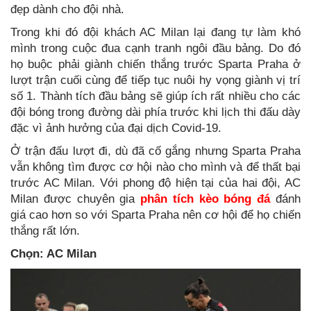
đẹp dành cho đội nhà.
Trong khi đó đội khách AC Milan lại đang tự làm khó
mình trong cuộc đua cạnh tranh ngôi đầu bảng. Do đó
họ buộc phải giành chiến thắng trước Sparta Praha ở
lượt trận cuối cùng để tiếp tục nuôi hy vọng giành vị trí
số 1. Thành tích đầu bảng sẽ giúp ích rất nhiều cho các
đội bóng trong đường dài phía trước khi lịch thi đấu dày
đặc vì ảnh hưởng của đại dịch Covid-19.
Ở trận đấu lượt đi, dù đã cố gắng nhưng Sparta Praha
vẫn không tìm được cơ hội nào cho mình và để thất bại
trước AC Milan. Với phong độ hiện tại của hai đội, AC
Milan được chuyên gia
phân tích kèo bóng đá
đánh
giá cao hơn so với Sparta Praha nên cơ hội để họ chiến
thắng rất lớn.
Chọn: AC Milan