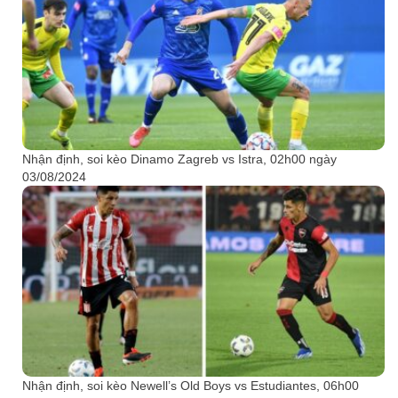
Nhận định, soi kèo Dinamo Zagreb vs Istra, 02h00 ngày
03/08/2024
Nhận định, soi kèo Newell’s Old Boys vs Estudiantes, 06h00