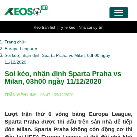
Kèo trận hot |
Tỷ lệ kèo |
Nhà cái uy tín
»
Trang chủ
»
Europa League
Soi kèo, nhận định Sparta Praha vs Milan, 03h00 ngày
11/12/2020
Soi kèo, nhận định Sparta Praha vs
Milan, 03h00 ngày 11/12/2020
-
TRẦN VIÊN LINH
08:47 - 09/12/2020
Lượt trận thứ 6 vòng bảng Europa League,
Sparta Praha được thi đấu trên sân nhà để tiếp
đón Milan. Sparta Praha không còn động cơ thi