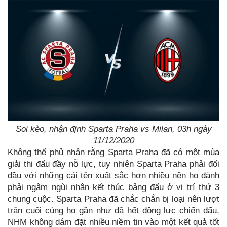
Soi kèo, nhận định Sparta Praha vs Milan, 03h ngày
11/12/2020
Không thể phủ nhận rằng Sparta Praha đã có một mùa
giải thi đấu đầy nỗ lực, tuy nhiên Sparta Praha phải đối
đầu với những cái tên xuất sắc hơn nhiều nên họ đành
phải ngậm ngùi nhận kết thúc bảng đấu ở vị trí thứ 3
chung cuộc. Sparta Praha đã chắc chắn bị loại nên lượt
trận cuối cùng họ gần như đã hết động lực chiến đấu,
NHM không dám đặt nhiều niềm tin vào một kết quả tốt