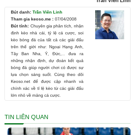
Trần Viên Linh
Bút danh:
Trần Viên Linh
Tham gia keoso.me :
07/04/2008
Bút tính:
Chuyên gia phân tích, nhận
định kèo nhà cái, tỷ lệ cá cược, soi
kèo bóng đá của tất cả các giải đấu
trên thế giới như: Ngoại Hạng Anh,
Tây Ban Nha, Ý, Đức,... đưa ra
những nhận định, dự đoán kết quả
bóng đá giúp người chơi có được sự
lựa chọn sáng suốt. Cùng theo dõi
Keoso.net để được cập nhanh và
chính xác về tỉ lệ kèo từ các giải đấu
lớn nhỏ về mảng cá cược.
TIN LIÊN QUAN