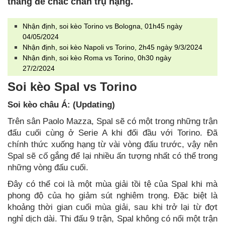
thắng để chắc chắn trụ hạng.
Nhận định, soi kèo Torino vs Bologna, 01h45 ngày
04/05/2024
Nhận định, soi kèo Napoli vs Torino, 2h45 ngày 9/3/2024
Nhận định, soi kèo Roma vs Torino, 0h30 ngày
27/2/2024
Soi kèo
Spal
vs
Torino
Soi kèo châu Á:
(Updating)
Trên sân Paolo Mazza, Spal sẽ có một trong những trận
đấu cuối cùng ở Serie A khi đối đầu với Torino. Đã
chính thức xuống hạng từ vài vòng đấu trước, vậy nên
Spal sẽ cố gắng để lại nhiều ấn tượng nhất có thể trong
những vòng đấu cuối.
Đây có thể coi là một mùa giải tồi tệ của Spal khi mà
phong độ của họ giảm sút nghiêm trọng. Đặc biệt là
khoảng thời gian cuối mùa giải, sau khi trở lại từ đợt
nghỉ dịch dài. Thi đấu 9 trận, Spal không có nổi một trận