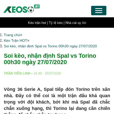
Kèo trận hot |
Tỷ lệ kèo |
Nhà cái uy tín
»
Trang chủ
»
Kèo Trận HOT
Soi kèo, nhận định Spal vs Torino 00h30 ngày 27/07/2020
Soi kèo, nhận định Spal vs Torino
00h30 ngày 27/07/2020
-
TRẦN VIÊN LINH
15:49 - 25/07/2020
Vòng 36 Serie A, Spal tiếp đón Torino trên sân
nhà. Đây có thể coi là một trận đấu khá quan
trọng với đội khách, bởi khi mà Spal đã chắc
chắn xuống hạng, thì Torino lại đang cần chiến