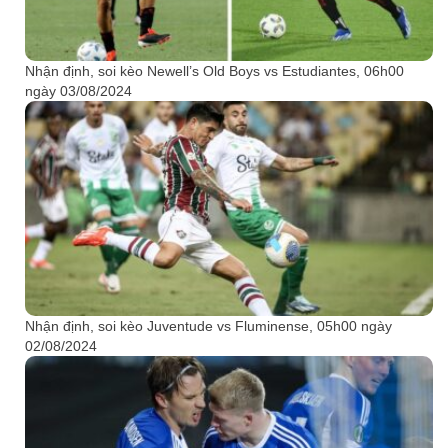
Nhận định, soi kèo Newell’s Old Boys vs Estudiantes, 06h00
ngày 03/08/2024
Nhận định, soi kèo Juventude vs Fluminense, 05h00 ngày
02/08/2024