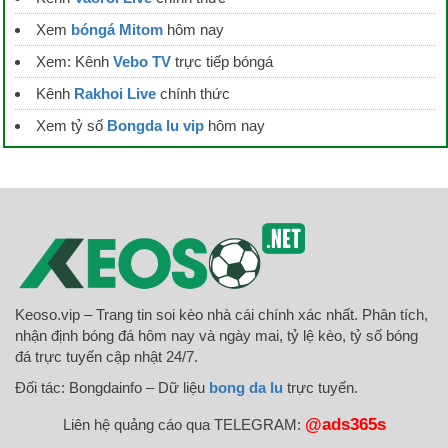
Xem
bóngá Mitom
hôm nay
Xem: Kênh
Vebo TV
trực tiếp bóngá
Kênh
Rakhoi Live
chính thức
Xem tỷ số
Bongda lu vip
hôm nay
Keoso.vip – Trang tin soi kèo nhà cái chính xác nhất. Phân tích,
nhận định bóng đá hôm nay và ngày mai, tỷ lệ kèo, tỷ số bóng
đá trực tuyến cập nhật 24/7.
Đối tác: Bongdainfo – Dữ liệu
bong da lu
trực tuyến.
@ads365s
Liên hệ quảng cáo qua TELEGRAM: