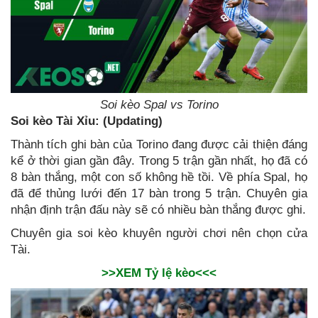
Soi kèo Spal vs Torino
Soi kèo Tài Xỉu:
(Updating)
Thành tích ghi bàn của Torino đang được cải thiện đáng
kể ở thời gian gần đây. Trong 5 trận gần nhất, họ đã có
8 bàn thắng, một con số không hề tồi. Về phía Spal, họ
đã để thủng lưới đến 17 bàn trong 5 trận. Chuyên gia
nhận định trận đấu này sẽ có nhiều bàn thắng được ghi.
Chuyên gia soi kèo khuyên người chơi nên chọn cửa
Tài.
>>XEM Tỷ lệ kèo<<<