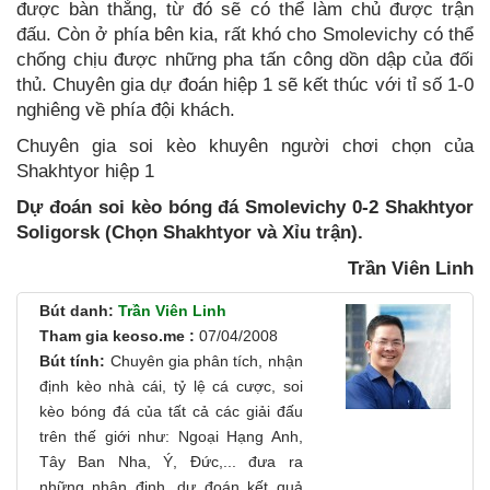
được bàn thắng, từ đó sẽ có thể làm chủ được trận
đấu. Còn ở phía bên kia, rất khó cho Smolevichy có thể
chống chịu được những pha tấn công dồn dập của đối
thủ. Chuyên gia dự đoán hiệp 1 sẽ kết thúc với tỉ số 1-0
nghiêng về phía đội khách.
Chuyên gia soi kèo khuyên người chơi chọn của
Shakhtyor hiệp 1
Dự đoán soi kèo bóng đá Smolevichy
0-2
Shakhtyor
Soligorsk
(Chọn Shakhtyor
và Xỉu
trận).
Trần Viên Linh
Bút danh:
Trần Viên Linh
Tham gia keoso.me :
07/04/2008
Bút tính:
Chuyên gia phân tích, nhận
định kèo nhà cái, tỷ lệ cá cược, soi
kèo bóng đá của tất cả các giải đấu
trên thế giới như: Ngoại Hạng Anh,
Tây Ban Nha, Ý, Đức,... đưa ra
những nhận định, dự đoán kết quả