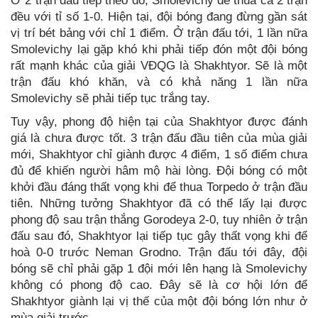
Ở 2 trận đấu tiếp theo đó, Smolevichy để thua cả 2 trận
đều với tỉ số 1-0. Hiện tại, đội bóng đang đừng gần sát
vị trí bét bảng với chỉ 1 điểm. Ở trận đấu tới, 1 lần nữa
Smolevichy lại gặp khó khi phải tiếp đón một đội bóng
rất mạnh khác của giải VĐQG là Shakhtyor. Sẽ là một
trận đấu khó khăn, và có khả năng 1 lần nữa
Smolevichy sẽ phải tiếp tục trắng tay.
Tuy vậy, phong độ hiện tại của Shakhtyor được đánh
giá là chưa được tốt. 3 trận đấu đầu tiên của mùa giải
mới, Shakhtyor chỉ giành được 4 điểm, 1 số điểm chưa
đủ để khiến người hâm mộ hài lòng. Đội bóng có một
khởi đầu đáng thất vọng khi để thua Torpedo ở trận đầu
tiên. Những tưởng Shakhtyor đã có thể lấy lại được
phong độ sau trận thắng Gorodeya 2-0, tuy nhiên ở trận
đấu sau đó, Shakhtyor lại tiếp tục gây thất vọng khi để
hoà 0-0 trước Neman Grodno. Trận đấu tới đây, đội
bóng sẽ chỉ phải gặp 1 đội mới lên hạng là Smolevichy
không có phong độ cao. Đây sẽ là cơ hội lớn để
Shakhtyor giành lại vị thế của một đội bóng lớn như ở
mùa giải trước.