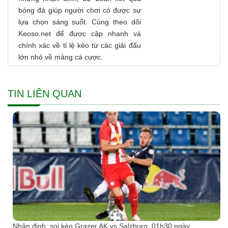
bóng đá giúp người chơi có được sự
lựa chọn sáng suốt. Cùng theo dõi
Keoso.net để được cập nhanh và
chính xác về tỉ lệ kèo từ các giải đấu
lớn nhỏ về mảng cá cược.
TIN LIÊN QUAN
Nhận định, soi kèo Grazer AK vs Salzburg, 01h30 ngày