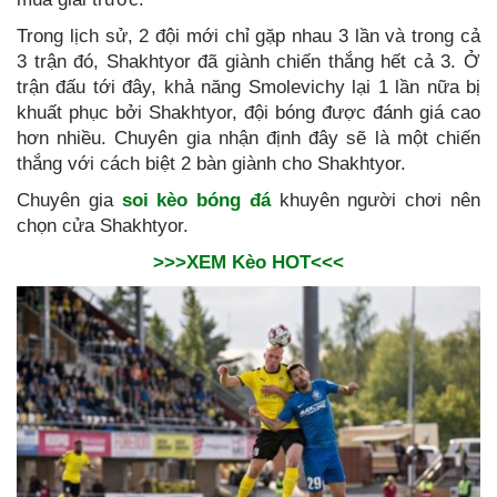
Trong lịch sử, 2 đội mới chỉ gặp nhau 3 lần và trong cả
3 trận đó, Shakhtyor đã giành chiến thắng hết cả 3. Ở
trận đấu tới đây, khả năng Smolevichy lại 1 lần nữa bị
khuất phục bởi Shakhtyor, đội bóng được đánh giá cao
hơn nhiều. Chuyên gia nhận định đây sẽ là một chiến
thắng với cách biệt 2 bàn giành cho Shakhtyor.
Chuyên gia
soi kèo bóng đá
khuyên người chơi nên
chọn cửa Shakhtyor.
>>>XEM Kèo HOT<<<