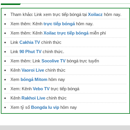
Tham khảo: Link xem trực tiếp bóngá tại
Xoilacz
hôm nay.
Xem thêm: Kênh
trực tiếp bóngá
hôm nay.
Xem thêm: Kênh
Xoilac trực tiếp bóngá
miễn phí
Link
Cakhia TV
chính thức
Link
90 Phut TV
chính thức.
Xem thêm: Link
Socolive TV
bóngá trực tuyến
Kênh
Vaoroi Live
chính thức
Xem
bóngá Mitom
hôm nay
Xem: Kênh
Vebo TV
trực tiếp bóngá
Kênh
Rakhoi Live
chính thức
Xem tỷ số
Bongda lu vip
hôm nay