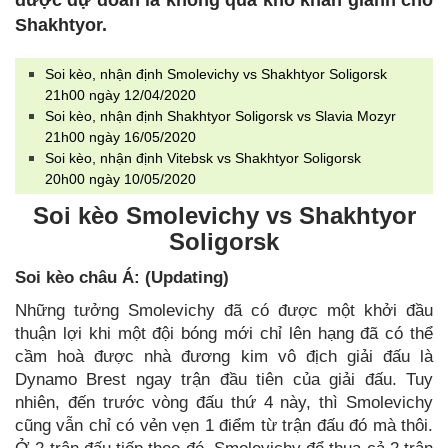
được dự đoán là không quá khó khăn giành cho
Shakhtyor.
Soi kèo, nhận định Smolevichy vs Shakhtyor Soligorsk
21h00 ngày 12/04/2020
Soi kèo, nhận định Shakhtyor Soligorsk vs Slavia Mozyr
21h00 ngày 16/05/2020
Soi kèo, nhận định Vitebsk vs Shakhtyor Soligorsk
20h00 ngày 10/05/2020
Soi kèo Smolevichy vs Shakhtyor
Soligorsk
Soi kèo châu Á:
(Updating)
Những tưởng Smolevichy đã có được một khởi đầu
thuận lợi khi một đội bóng mới chỉ lên hạng đã có thể
cầm hoà được nhà đương kim vô địch giải đấu là
Dynamo Brest ngay trận đầu tiên của giải đấu. Tuy
nhiên, đến trước vòng đấu thứ 4 này, thì Smolevichy
cũng vẫn chỉ có vẻn vẹn 1 điểm từ trận đấu đó mà thôi.