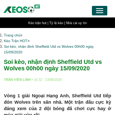
Kèo trận hot |
Tỷ lệ kèo |
Nhà cái uy tín
»
Trang chủ
»
Kèo Trận HOT
Soi kèo, nhận định Sheffield Utd vs Wolves 00h00 ngày
15/09/2020
Soi kèo, nhận định Sheffield Utd vs
Wolves 00h00 ngày 15/09/2020
-
TRẦN VIÊN LINH
16:32 - 13/09/2020
Vòng 1 giải Ngoại Hạng Anh, Sheffield Utd tiếp
đón Wolves trên sân nhà. Một trận đấu cực kỳ
đáng xem của 2 đội bóng đã chơi cực hay ở