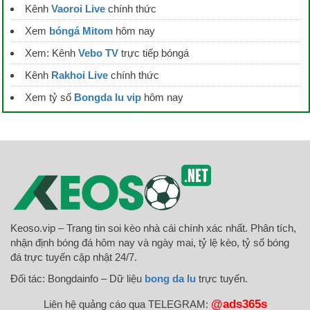
Kênh
Vaoroi Live
chính thức
Xem
bóngá Mitom
hôm nay
Xem: Kênh
Vebo TV
trực tiếp bóngá
Kênh
Rakhoi Live
chính thức
Xem tỷ số
Bongda lu vip
hôm nay
Keoso.vip – Trang tin soi kèo nhà cái chính xác nhất. Phân tích,
nhận định bóng đá hôm nay và ngày mai, tỷ lệ kèo, tỷ số bóng
đá trực tuyến cập nhật 24/7.
Đối tác: Bongdainfo – Dữ liệu
bong da lu
trực tuyến.
@ads365s
Liên hệ quảng cáo qua TELEGRAM: