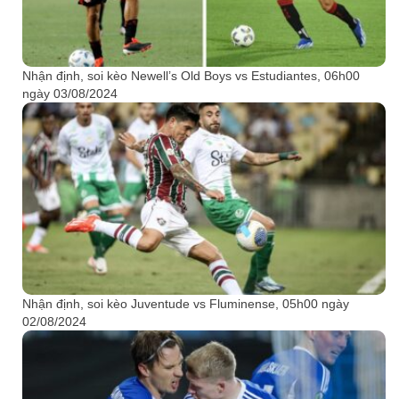
Nhận định, soi kèo Newell’s Old Boys vs Estudiantes, 06h00
ngày 03/08/2024
Nhận định, soi kèo Juventude vs Fluminense, 05h00 ngày
02/08/2024