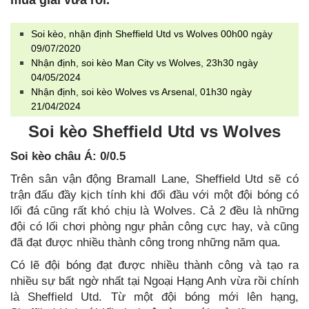
mùa giải vừa rồi.
Soi kèo, nhận định Sheffield Utd vs Wolves 00h00 ngày
09/07/2020
Nhận định, soi kèo Man City vs Wolves, 23h30 ngày
04/05/2024
Nhận định, soi kèo Wolves vs Arsenal, 01h30 ngày
21/04/2024
Soi kèo
Sheffield Utd vs Wolves
Soi kèo châu Á:
0/0.5
Trên sân vận động Bramall Lane, Sheffield Utd sẽ có
trận đấu đầy kịch tính khi đối đầu với một đội bóng có
lối đá cũng rất khó chịu là Wolves. Cả 2 đều là những
đội có lối chơi phòng ngự phản công cực hay, và cũng
đã đạt được nhiều thành công trong những năm qua.
Có lẽ đội bóng đạt được nhiều thành công và tạo ra
nhiều sự bất ngờ nhất tại Ngoại Hạng Anh vừa rồi chính
là Sheffield Utd. Từ một đội bóng mới lên hạng,