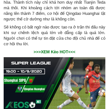
hòa. Thành tích này chỉ khá hơn duy nhất Tianjin Teda
mà thôi. Khi khoảng cách tới nhóm an toàn đã được
nâng lên thành 7 điểm, cơ hội để Qingdao Huanghai lật
ngược thế cờ dường như là không còn.
Sẽ không có bất ngờ nào được tạo ra ở trận thi đấu này
khi sự chênh lệch quá lớn về đẳng cấp là quá lớn.
Người chơi có thể tự tin đặt cửa cho đội chủ nhà để có
cơ hội thu lời.
>>>XEM Kèo HOT<<<