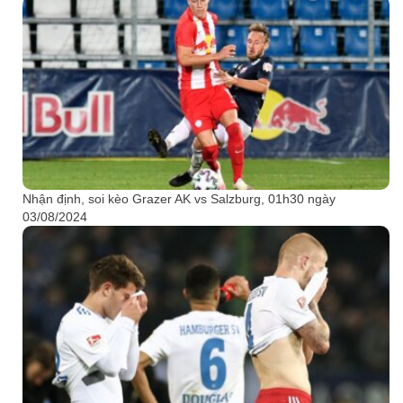
Nhận định, soi kèo Grazer AK vs Salzburg, 01h30 ngày
03/08/2024