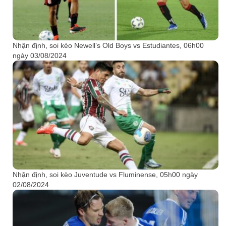
Nhận định, soi kèo Newell’s Old Boys vs Estudiantes, 06h00
ngày 03/08/2024
Nhận định, soi kèo Juventude vs Fluminense, 05h00 ngày
02/08/2024