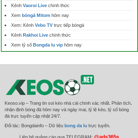
Kênh
Vaoroi Live
chính thức
Xem
bóngá Mitom
hôm nay
Xem: Kênh
Vebo TV
trực tiếp bóngá
Kênh
Rakhoi Live
chính thức
Xem tỷ số
Bongda lu vip
hôm nay
Keoso.vip – Trang tin soi kèo nhà cái chính xác nhất. Phân tích,
nhận định bóng đá hôm nay và ngày mai, tỷ lệ kèo, tỷ số bóng
đá trực tuyến cập nhật 24/7.
Đối tác: Bongdainfo – Dữ liệu
bong da lu
trực tuyến.
@ads365s
Liên hệ quảng cáo qua TELEGRAM: