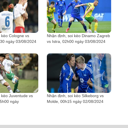
i kèo Cologne vs
Nhận định, soi kèo Dinamo Zagreb
30 ngày 03/08/2024
vs Istra, 02h00 ngày 03/08/2024
i kèo Juventude vs
Nhận định, soi kèo Silkeborg vs
05h00 ngày
Molde, 00h15 ngày 02/08/2024