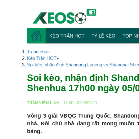
KÈO TRẬN HOT
TỶ LỆ KÈO
TOP NH
Trang chủ
»
Kèo Trận HOT
»
Soi kèo, nhận định Shandong Luneng vs Shanghai She
Soi kèo, nhận định Shan
Shenhua 17h00 ngày 05/
-
TRẦN VIÊN LINH
15:00 - 02/08/2020
Vòng 3 giải VĐQG Trung Quốc, Shandong
nhà. Đội chủ nhà đang rất mong muốn 1
bảng.