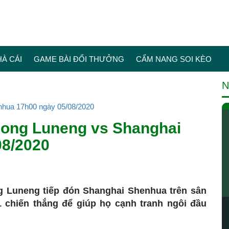
À CÁI
GAME BÀI ĐỔI THƯỞNG
CẨM NANG SOI KÈO
N
nhua 17h00 ngày 05/08/2020
dong Luneng vs Shanghai
08/2020
 Luneng tiếp đón Shanghai Shenhua trên sân
 chiến thắng để giúp họ cạnh tranh ngôi đầu