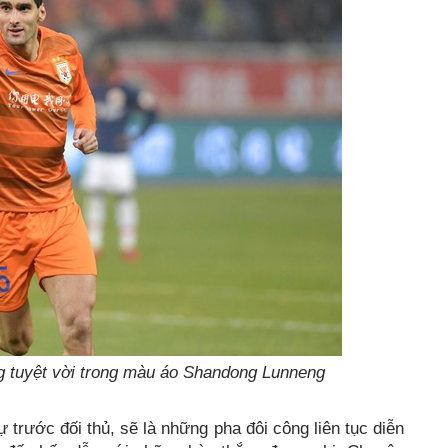
ng tuyệt vời trong màu áo Shandong Lunneng
trước đối thủ, sẽ là những pha đôi công liên tục diễn