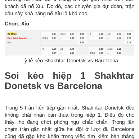
khách đã nổ Xỉu. Do đó, các chuyên gia dự đoán, trận
đấu này khả năng nổ Xỉu là khá cao.
Chọn: Xỉu
Tỷ lệ kèo Shakhtar Donetsk vs Barcelona
Soi kèo hiệp 1 Shakhtar
Donetsk vs Barcelona
Trong 5 trận liên tiếp gần nhất, Shakhtar Donetsk đều
không phải nhận bàn thua trong hiệp 1. Điều đó cho
thấy, họ đang chơi phòng ngự chắc chắn. Trong lần
chạm trán gần nhất giữa hai đội ở lượt đi, Barcelona
cũng đã gặp khó khăn trong việc tìm kiếm bàn thắng