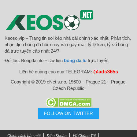
Keoso.vip – Trang tin soi kèo nhà cái chính xác nhất. Phân tích,
nhận định bóng đá hôm nay và ngày mai, tỷ lệ kèo, tỷ số bóng
đá trực tuyến cập nhật 24/7.
Đối tác: Bongdainfo – Dữ liệu
bong da lu
trực tuyến.
@ads365s
Liên hệ quảng cáo qua TELEGRAM:
Copyright © 2019 eNet s.r.o, 19600 – Prague 21 – Prague,
Czech Republic
FOLLOW ON TWITTER
Chính sách bảo mật
Điều Khoản
Về Chúng Tôi