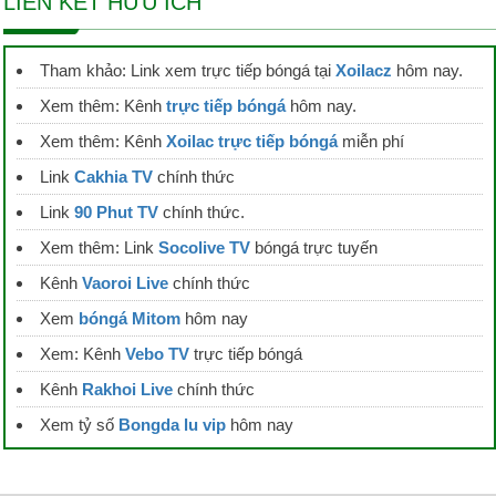
LIÊN KẾT HỮU ÍCH
Tham khảo: Link xem trực tiếp bóngá tại
Xoilacz
hôm nay.
Xem thêm: Kênh
trực tiếp bóngá
hôm nay.
Xem thêm: Kênh
Xoilac trực tiếp bóngá
miễn phí
Link
Cakhia TV
chính thức
Link
90 Phut TV
chính thức.
Xem thêm: Link
Socolive TV
bóngá trực tuyến
Kênh
Vaoroi Live
chính thức
Xem
bóngá Mitom
hôm nay
Xem: Kênh
Vebo TV
trực tiếp bóngá
Kênh
Rakhoi Live
chính thức
Xem tỷ số
Bongda lu vip
hôm nay