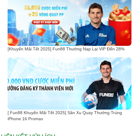
[Khuyến Mãi Tết 2025] Fun88 Thưởng Nạp Lại VIP Đến 28%
[ Fun88 Khuyến Mãi Tết 2025] Săn Xu Quay Thưởng Trúng
iPhone 16 Promax