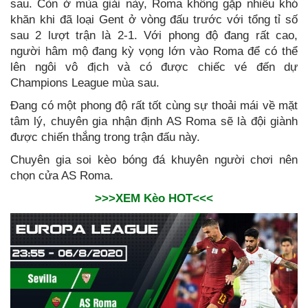
sau. Còn ở mùa giải này, Roma không gặp nhiều khó
khăn khi đã loại Gent ở vòng đấu trước với tổng tỉ số
sau 2 lượt trận là 2-1. Với phong độ đang rất cao,
người hâm mộ đang kỳ vọng lớn vào Roma để có thể
lên ngôi vô địch và có được chiếc vé đến dự
Champions League mùa sau.
Đang có một phong độ rất tốt cùng sự thoải mái về mặt
tâm lý, chuyên gia nhận định AS Roma sẽ là đội giành
được chiến thắng trong trận đấu này.
Chuyên gia soi kèo bóng đá khuyên người chơi nên
chọn cửa AS Roma.
>>>XEM Kèo HOT<<<