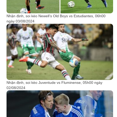
Nhận định, soi kèo Newell’s Old Boys vs Estudiantes, 06h00
ngày 03/08/2024
Nhận định, soi kèo Juventude vs Fluminense, 05h00 ngày
02/08/2024