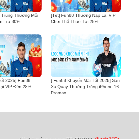
] Trúng Thưởng Mỗi
[Tết] Fun88 Thưởng Nạp Lại VIP
àn Trả 80%
Chơi Thể Thao Tới 25%
ết 2025] Fun88
[ Fun88 Khuyến Mãi Tết 2025] Săn
ại VIP Đến 28%
Xu Quay Thưởng Trúng iPhone 16
Promax