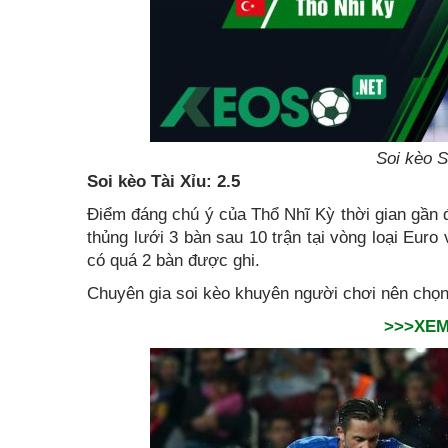
Soi kèo S
Soi kèo Tài Xỉu:
2.5
Điểm đáng chú ý của Thổ Nhĩ Kỳ thời gian gần đ
thủng lưới 3 bàn sau 10 trận tại vòng loại Eur
có quá 2 bàn được ghi.
Chuyên gia soi kèo khuyên người chơi nên chọn
>>>XEM 