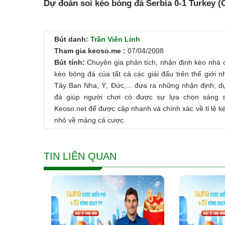
Dự đoán soi kèo bóng đá Serbia
0-1
Turkey (
Bút danh:
Trần Viên Linh
Tham gia keoso.me :
07/04/2008
Bút tính:
Chuyên gia phân tích, nhận định kèo nhà cá
kèo bóng đá của tất cả các giải đấu trên thế giới 
Tây Ban Nha, Ý, Đức,... đưa ra những nhận định, 
đá giúp người chơi có được sự lựa chọn sáng s
Keoso.net để được cập nhanh và chính xác về tỉ lệ kè
nhỏ về mảng cá cược.
TIN LIÊN QUAN