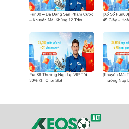
Fun88 – Đa Dạng Sản Phẩm Cược
[Xổ Số Fun88
– Khuyến Mãi Khủng 12 Triệu
45 Giây – Ho
Fun88 Thưởng Nạp Lại VIP Tới
[Khuyến Mãi T
30% Khi Chơi Slot
Thưởng Nạp L