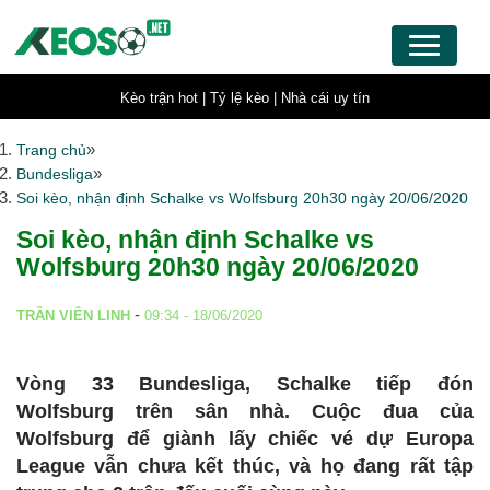
Kèo trận hot |
Tỷ lệ kèo |
Nhà cái uy tín
»
Trang chủ
»
Bundesliga
Soi kèo, nhận định Schalke vs Wolfsburg 20h30 ngày 20/06/2020
Soi kèo, nhận định Schalke vs
Wolfsburg 20h30 ngày 20/06/2020
-
TRẦN VIÊN LINH
09:34 - 18/06/2020
Vòng 33 Bundesliga, Schalke tiếp đón
Wolfsburg trên sân nhà. Cuộc đua của
Wolfsburg để giành lấy chiếc vé dự Europa
League vẫn chưa kết thúc, và họ đang rất tập