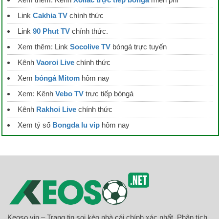
Link
Cakhia TV
chính thức
Link
90 Phut TV
chính thức.
Xem thêm: Link
Socolive TV
bóngá trực tuyến
Kênh
Vaoroi Live
chính thức
Xem
bóngá Mitom
hôm nay
Xem: Kênh
Vebo TV
trực tiếp bóngá
Kênh
Rakhoi Live
chính thức
Xem tỷ số
Bongda lu vip
hôm nay
Keoso.vip – Trang tin soi kèo nhà cái chính xác nhất. Phân tích,