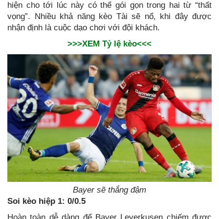
hiện cho tới lúc này có thể gói gọn trong hai từ “thất
vọng”. Nhiều khả năng kèo Tài sẽ nổ, khi đây được
nhận định là cuộc dạo chơi với đội khách.
>>>XEM Tỷ lệ kèo<<<
Bayer sẽ thắng đậm
Soi kèo hiệp 1: 0/
0.5
Hoàn toàn dễ dàng để Bayer Leverkusen chiếm được