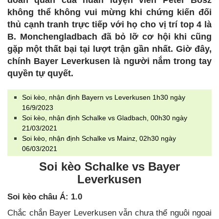
đoàn quân của huấn luyện viên Peter Bosz
không thể không vui mừng khi chứng kiến đối
thủ cạnh tranh trực tiếp với họ cho vị trí top 4 là
B. Monchengladbach đã bỏ lỡ cơ hội khi cũng
gặp một thất bại tại lượt trận gần nhất. Giờ đây,
chính Bayer Leverkusen là người nắm trong tay
quyền tự quyết.
Soi kèo, nhận định Bayern vs Leverkusen 1h30 ngày
16/9/2023
Soi kèo, nhận định Schalke vs Gladbach, 00h30 ngày
21/03/2021
Soi kèo, nhận định Schalke vs Mainz, 02h30 ngày
06/03/2021
Soi kèo Schalke vs Bayer
Leverkusen
Soi kèo châu Á:
1.0
Chắc chắn Bayer Leverkusen vẫn chưa thể nguôi ngoai