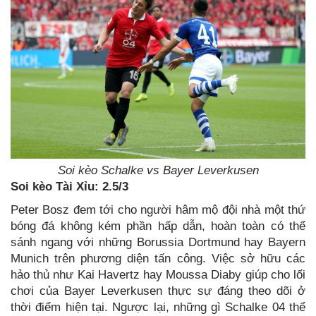
Soi kèo Schalke vs Bayer Leverkusen
Soi kèo Tài Xỉu:
2.5/3
Peter Bosz đem tới cho người hâm mộ đội nhà một thứ
bóng đá không kém phần hấp dẫn, hoàn toàn có thể
sánh ngang với những Borussia Dortmund hay Bayern
Munich trên phương diện tấn công. Việc sở hữu các
hảo thủ như Kai Havertz hay Moussa Diaby giúp cho lối
chơi của Bayer Leverkusen thực sự đáng theo dõi ở
thời điểm hiện tại. Ngược lại, những gì Schalke 04 thể