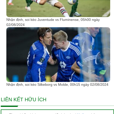
Nhận định, soi kèo Juventude vs Fluminense, 05h00 ngày
02/08/2024
Nhận định, soi kèo Silkeborg vs Molde, 00h15 ngày 02/08/2024
LIÊN KẾT HỮU ÍCH