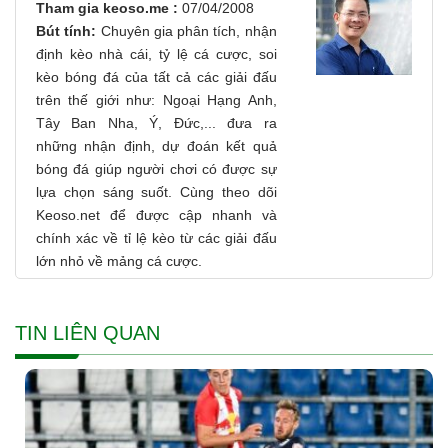
Tham gia keoso.me :
07/04/2008
Bút tính:
Chuyên gia phân tích, nhận
định kèo nhà cái, tỷ lệ cá cược, soi
kèo bóng đá của tất cả các giải đấu
trên thế giới như: Ngoại Hạng Anh,
Tây Ban Nha, Ý, Đức,... đưa ra
những nhận định, dự đoán kết quả
bóng đá giúp người chơi có được sự
lựa chọn sáng suốt. Cùng theo dõi
Keoso.net để được cập nhanh và
chính xác về tỉ lệ kèo từ các giải đấu
lớn nhỏ về mảng cá cược.
TIN LIÊN QUAN