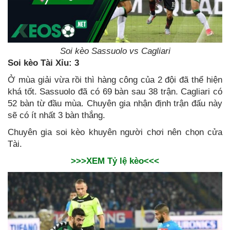
Soi kèo Sassuolo vs Cagliari
Soi kèo Tài Xỉu:
3
Ở mùa giải vừa rồi thì hàng công của 2 đội đã thể hiện
khá tốt. Sassuolo đã có 69 bàn sau 38 trận. Cagliari có
52 bàn từ đầu mùa. Chuyên gia nhận định trận đấu này
sẽ có ít nhất 3 bàn thắng.
Chuyên gia soi kèo khuyên người chơi nên chọn cửa
Tài.
>>>XEM Tỷ lệ kèo<<<