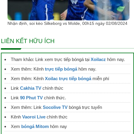
Nhận định, soi kèo Silkeborg vs Molde, 00h15 ngày 02/08/2024
LIÊN KẾT HỮU ÍCH
Tham khảo: Link xem trực tiếp bóngá tại
Xoilacz
hôm nay.
Xem thêm: Kênh
trực tiếp bóngá
hôm nay.
Xem thêm: Kênh
Xoilac trực tiếp bóngá
miễn phí
Link
Cakhia TV
chính thức
Link
90 Phut TV
chính thức.
Xem thêm: Link
Socolive TV
bóngá trực tuyến
Kênh
Vaoroi Live
chính thức
Xem
bóngá Mitom
hôm nay