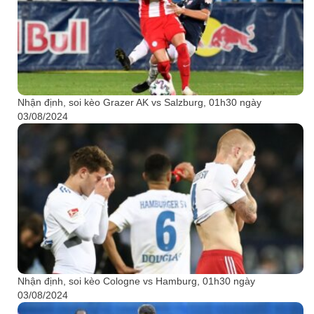
Nhận định, soi kèo Grazer AK vs Salzburg, 01h30 ngày
03/08/2024
Nhận định, soi kèo Cologne vs Hamburg, 01h30 ngày
03/08/2024