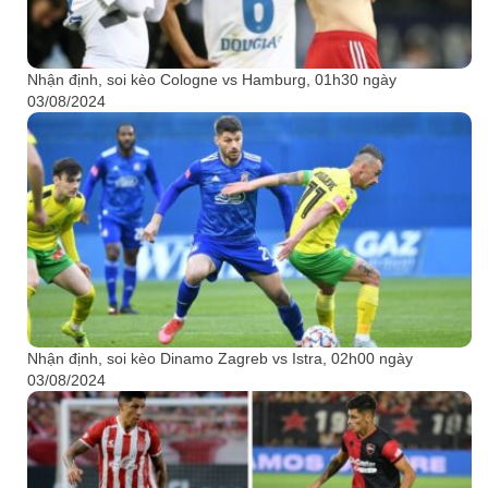
Nhận định, soi kèo Cologne vs Hamburg, 01h30 ngày
03/08/2024
Nhận định, soi kèo Dinamo Zagreb vs Istra, 02h00 ngày
03/08/2024