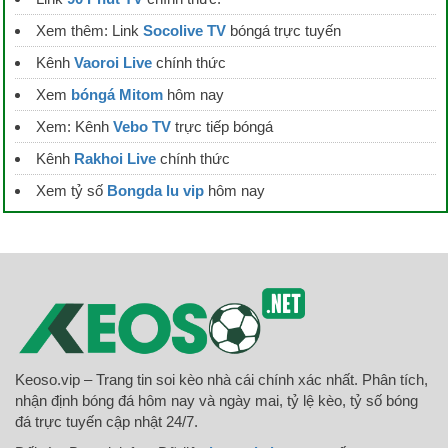
Xem thêm: Link
Socolive TV
bóngá trực tuyến
Kênh
Vaoroi Live
chính thức
Xem
bóngá Mitom
hôm nay
Xem: Kênh
Vebo TV
trực tiếp bóngá
Kênh
Rakhoi Live
chính thức
Xem tỷ số
Bongda lu vip
hôm nay
Keoso.vip – Trang tin soi kèo nhà cái chính xác nhất. Phân tích,
nhận định bóng đá hôm nay và ngày mai, tỷ lệ kèo, tỷ số bóng
đá trực tuyến cập nhật 24/7.