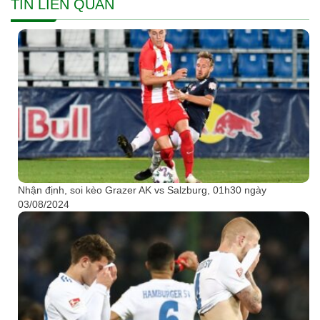
TIN LIÊN QUAN
Nhận định, soi kèo Grazer AK vs Salzburg, 01h30 ngày
03/08/2024