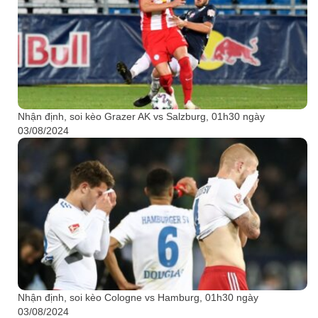
Nhận định, soi kèo Grazer AK vs Salzburg, 01h30 ngày
03/08/2024
Nhận định, soi kèo Cologne vs Hamburg, 01h30 ngày
03/08/2024