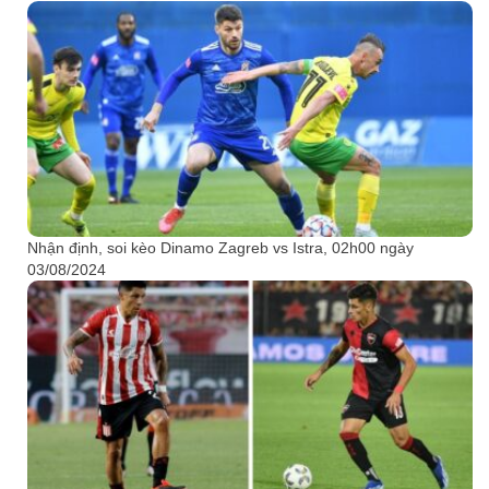
Nhận định, soi kèo Dinamo Zagreb vs Istra, 02h00 ngày
03/08/2024