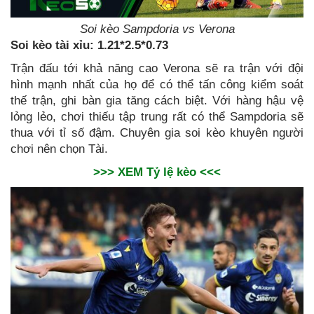
Soi kèo Sampdoria vs Verona
Soi kèo tài xỉu: 1.21*2.5*0.73
Trận đấu tới khả năng cao Verona sẽ ra trận với đội
hình mạnh nhất của họ để có thể tấn công kiểm soát
thế trận, ghi bàn gia tăng cách biệt. Với hàng hậu vệ
lỏng lẻo, chơi thiếu tập trung rất có thể
Sampdoria
sẽ
thua với tỉ số đậm. Chuyên gia soi kèo khuyên người
chơi nên chọn Tài.
>>> XEM Tỷ lệ kèo <<<