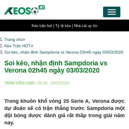
Kèo trận hot |
Tỷ lệ kèo |
Nhà cái uy tín
»
Trang chủ
»
Kèo Trận HOT
Soi kèo, nhận định Sampdoria vs Verona 02h45 ngày 03/03/2020
Soi kèo, nhận định Sampdoria vs
Verona 02h45 ngày 03/03/2020
-
TRẦN VIÊN LINH
20:44 - 29/02/2020
Trong khuôn khổ vòng 25 Serie A, Verona được
dự đoán sẽ có trận thắng trước Sampdoria một
đội bóng được đánh giá rất thấp trong giải năm
nay.