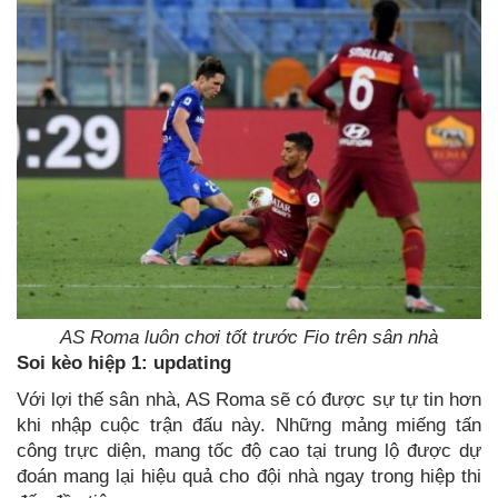
AS Roma luôn chơi tốt trước Fio trên sân nhà
Soi kèo hiệp 1:
updating
Với lợi thế sân nhà, AS Roma sẽ có được sự tự tin hơn
khi nhập cuộc trận đấu này. Những mảng miếng tấn
công trực diện, mang tốc độ cao tại trung lộ được dự
đoán mang lại hiệu quả cho đội nhà ngay trong hiệp thi