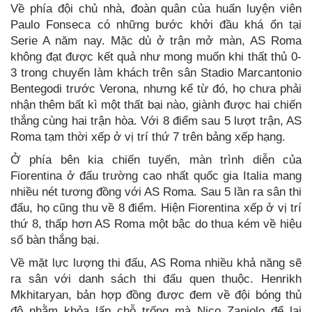
Về phía đội chủ nhà, đoàn quân của huấn luyện viên
Paulo Fonseca có những bước khởi đầu khá ổn tại
Serie A năm nay. Mặc dù ở trận mở màn, AS Roma
không đạt được kết quả như mong muốn khi thất thủ 0-
3 trong chuyến làm khách trên sân Stadio Marcantonio
Bentegodi trước Verona, nhưng kể từ đó, họ chưa phải
nhận thêm bất kì một thất bại nào, giành được hai chiến
thắng cùng hai trận hòa. Với 8 điểm sau 5 lượt trận, AS
Roma tạm thời xếp ở vị trí thứ 7 trên bảng xếp hạng.
Ở phía bên kia chiến tuyến, màn trình diễn của
Fiorentina ở đấu trường cao nhất quốc gia Italia mang
nhiều nét tương đồng với AS Roma. Sau 5 lần ra sân thi
đấu, họ cũng thu về 8 điểm. Hiện Fiorentina xếp ở vị trí
thứ 8, thấp hơn AS Roma một bậc do thua kém về hiệu
số bàn thắng bại.
Về mặt lực lượng thi đấu, AS Roma nhiều khả năng sẽ
ra sân với danh sách thi đấu quen thuộc. Henrikh
Mkhitaryan, bản hợp đồng được đem về đội bóng thủ
đô nhằm khỏa lấp chỗ trống mà Nico Zaniolo để lại