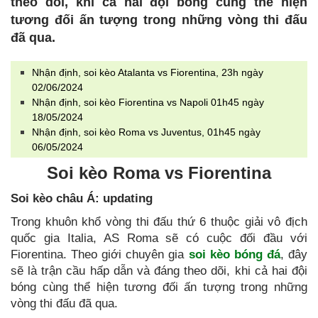
theo dõi, khi cả hai đội bóng cùng thể hiện
tương đối ấn tượng trong những vòng thi đấu
đã qua.
Nhận định, soi kèo Atalanta vs Fiorentina, 23h ngày
02/06/2024
Nhận định, soi kèo Fiorentina vs Napoli 01h45 ngày
18/05/2024
Nhận định, soi kèo Roma vs Juventus, 01h45 ngày
06/05/2024
Soi kèo Roma vs Fiorentina
Soi kèo châu Á: updating
Trong khuôn khổ vòng thi đấu thứ 6 thuộc giải vô địch
quốc gia Italia, AS Roma sẽ có cuộc đối đầu với
Fiorentina. Theo giới chuyên gia
soi kèo bóng đá
, đây
sẽ là trận cầu hấp dẫn và đáng theo dõi, khi cả hai đội
bóng cùng thể hiện tương đối ấn tượng trong những
vòng thi đấu đã qua.