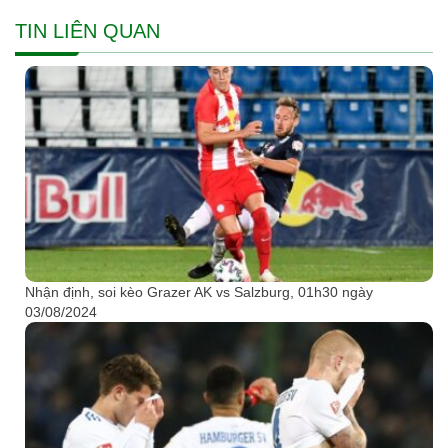
TIN LIÊN QUAN
Nhận định, soi kèo Grazer AK vs Salzburg, 01h30 ngày
03/08/2024