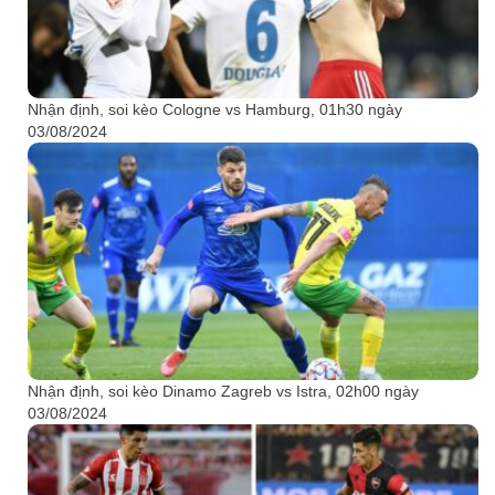
Nhận định, soi kèo Cologne vs Hamburg, 01h30 ngày
03/08/2024
Nhận định, soi kèo Dinamo Zagreb vs Istra, 02h00 ngày
03/08/2024