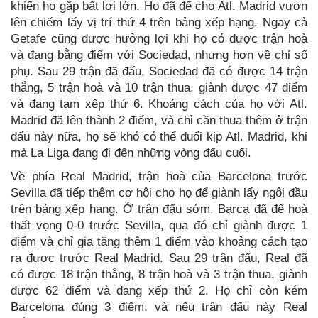
khiến họ gặp bất lợi lớn. Họ đã để cho Atl. Madrid vươn
lên chiếm lấy vị trí thứ 4 trên bảng xếp hạng. Ngay cả
Getafe cũng được hưởng lợi khi họ có được trận hoà
và đang bằng điểm với Sociedad, nhưng hơn về chỉ số
phụ. Sau 29 trận đã đấu, Sociedad đã có được 14 trận
thắng, 5 trận hoà và 10 trận thua, giành được 47 điểm
và đang tạm xếp thứ 6. Khoảng cách của họ với Atl.
Madrid đã lên thành 2 điểm, và chỉ cần thua thêm ở trận
đấu này nữa, họ sẽ khó có thể đuổi kịp Atl. Madrid, khi
mà La Liga đang đi đến những vòng đấu cuối.
Về phía Real Madrid, trận hoà của Barcelona trước
Sevilla đã tiếp thêm cơ hội cho họ để giành lấy ngôi đầu
trên bảng xếp hạng. Ở trận đấu sớm, Barca đã để hoà
thất vọng 0-0 trước Sevilla, qua đó chỉ giành được 1
điểm và chỉ gia tăng thêm 1 điểm vào khoảng cách tạo
ra được trước Real Madrid. Sau 29 trận đấu, Real đã
có được 18 trận thắng, 8 trận hoà và 3 trận thua, giành
được 62 điểm và đang xếp thứ 2. Họ chỉ còn kém
Barcelona đúng 3 điểm, và nếu trận đấu này Real