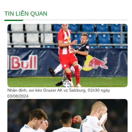
TIN LIÊN QUAN
Nhận định, soi kèo Grazer AK vs Salzburg, 01h30 ngày
03/08/2024