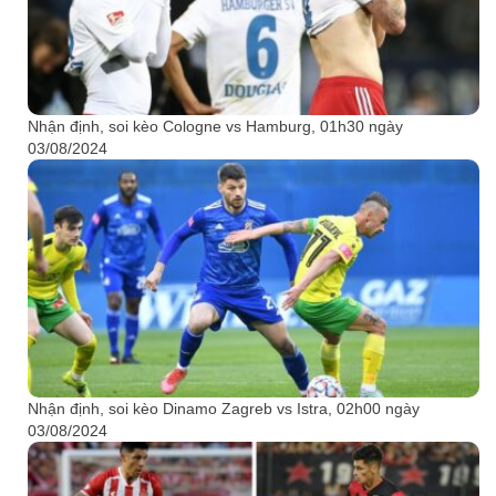
Nhận định, soi kèo Cologne vs Hamburg, 01h30 ngày
03/08/2024
Nhận định, soi kèo Dinamo Zagreb vs Istra, 02h00 ngày
03/08/2024