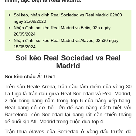
mình, đặc biệt là Real Madrid.
Soi kèo, nhận định Real Sociedad vs Real Madrid 02h00
ngày 21/09/2020
Nhận định, soi kèo Real Madrid vs Betis, 02h ngày
26/05/2024
Nhận định, soi kèo Real Madrid vs Alaves, 02h30 ngày
15/05/2024
Soi kèo
Real Sociedad vs Real
Madrid
Soi kèo châu Á:
0.5/1
Trên sân Reale Arena, trận cầu tâm điểm của vòng 30
La Liga là trận đấu giữa Real Sociedad và Real Madrid,
2 đội bóng đang nằm trong top 6 của bảng xếp hạng.
Real đang có cơ hội lớn để san bằng cách biệt với
Barcelona, còn Sociedad lại đang rất cần chiến thắng
để đuổi kịp Atl. Madrid trong cuộc đua top 4.
Trận thua Alaves của Sociedad ở vòng đấu trước đã