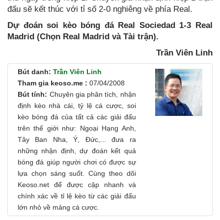
đấu sẽ kết thúc với tỉ số 2-0 nghiêng về phía Real.
Dự đoán soi kèo bóng đá Real Sociedad
1-3
Real
Madrid (Chọn Real
Madrid
và Tài
trận).
Trần Viên Linh
Bút danh:
Trần Viên Linh
Tham gia keoso.me :
07/04/2008
Bút tính:
Chuyên gia phân tích, nhận
định kèo nhà cái, tỷ lệ cá cược, soi
kèo bóng đá của tất cả các giải đấu
trên thế giới như: Ngoại Hạng Anh,
Tây Ban Nha, Ý, Đức,... đưa ra
những nhận định, dự đoán kết quả
bóng đá giúp người chơi có được sự
lựa chọn sáng suốt. Cùng theo dõi
Keoso.net để được cập nhanh và
chính xác về tỉ lệ kèo từ các giải đấu
lớn nhỏ về mảng cá cược.