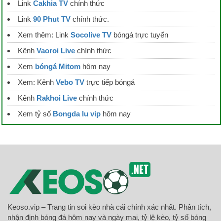
Link
Cakhia TV
chính thức
Link
90 Phut TV
chính thức.
Xem thêm: Link
Socolive TV
bóngá trực tuyến
Kênh
Vaoroi Live
chính thức
Xem
bóngá Mitom
hôm nay
Xem: Kênh
Vebo TV
trực tiếp bóngá
Kênh
Rakhoi Live
chính thức
Xem tỷ số
Bongda lu vip
hôm nay
Keoso.vip – Trang tin soi kèo nhà cái chính xác nhất. Phân tích,
nhận định bóng đá hôm nay và ngày mai, tỷ lệ kèo, tỷ số bóng