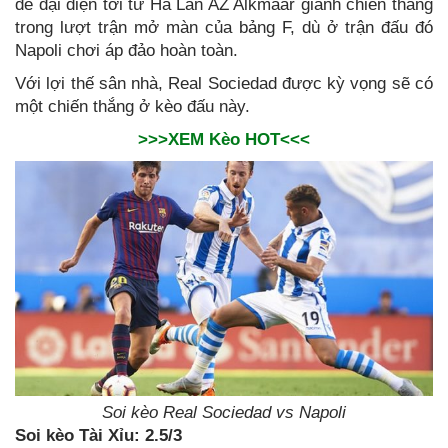
để đại diện tới từ Hà Lan AZ Alkmaar giành chiến thắng
trong lượt trận mở màn của bảng F, dù ở trận đấu đó
Napoli chơi áp đảo hoàn toàn.
Với lợi thế sân nhà, Real Sociedad được kỳ vọng sẽ có
một chiến thắng ở kèo đấu này.
>>>XEM Kèo HOT<<<
Soi kèo Real Sociedad vs Napoli
Soi kèo Tài Xỉu:
2.5/3