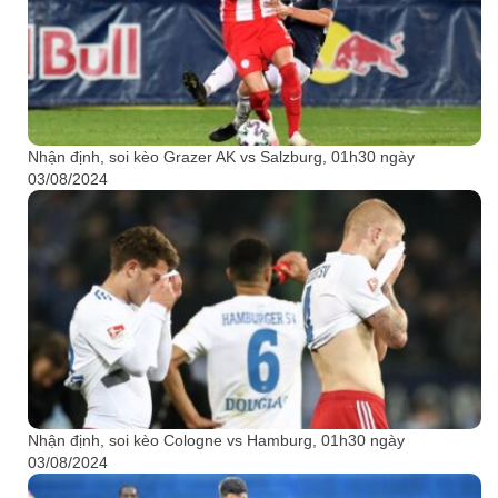
Nhận định, soi kèo Grazer AK vs Salzburg, 01h30 ngày
03/08/2024
Nhận định, soi kèo Cologne vs Hamburg, 01h30 ngày
03/08/2024