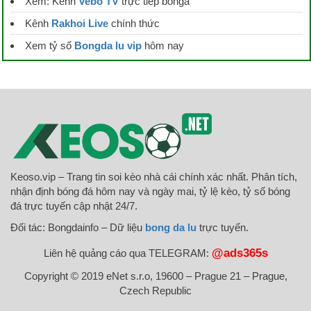
Xem: Kênh
Vebo TV
trực tiếp bóngá
Kênh
Rakhoi Live
chính thức
Xem tỷ số
Bongda lu vip
hôm nay
Keoso.vip – Trang tin soi kèo nhà cái chính xác nhất. Phân tích,
nhận định bóng đá hôm nay và ngày mai, tỷ lệ kèo, tỷ số bóng
đá trực tuyến cập nhật 24/7.
Đối tác: Bongdainfo – Dữ liệu
bong da lu
trực tuyến.
@ads365s
Liên hệ quảng cáo qua TELEGRAM:
Copyright © 2019 eNet s.r.o, 19600 – Prague 21 – Prague,
Czech Republic