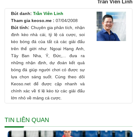
Trần Viên Linh
Bút danh:
Trần Viên Linh
Tham gia keoso.me :
07/04/2008
Bút tính:
Chuyên gia phân tích, nhận
định kèo nhà cái, tỷ lệ cá cược, soi
kèo bóng đá của tất cả các giải đấu
trên thế giới như: Ngoại Hạng Anh,
Tây Ban Nha, Ý, Đức,... đưa ra
những nhận định, dự đoán kết quả
bóng đá giúp người chơi có được sự
lựa chọn sáng suốt. Cùng theo dõi
Keoso.net để được cập nhanh và
chính xác về tỉ lệ kèo từ các giải đấu
lớn nhỏ về mảng cá cược.
TIN LIÊN QUAN