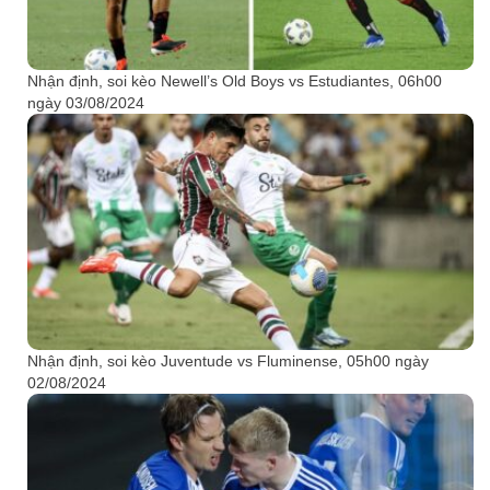
Nhận định, soi kèo Newell’s Old Boys vs Estudiantes, 06h00
ngày 03/08/2024
Nhận định, soi kèo Juventude vs Fluminense, 05h00 ngày
02/08/2024