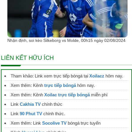
Nhận định, soi kèo Silkeborg vs Molde, 00h15 ngày 02/08/2024
LIÊN KẾT HỮU ÍCH
Tham khảo: Link xem trực tiếp bóngá tại
Xoilacz
hôm nay.
Xem thêm: Kênh
trực tiếp bóngá
hôm nay.
Xem thêm: Kênh
Xoilac trực tiếp bóngá
miễn phí
Link
Cakhia TV
chính thức
Link
90 Phut TV
chính thức.
Xem thêm: Link
Socolive TV
bóngá trực tuyến