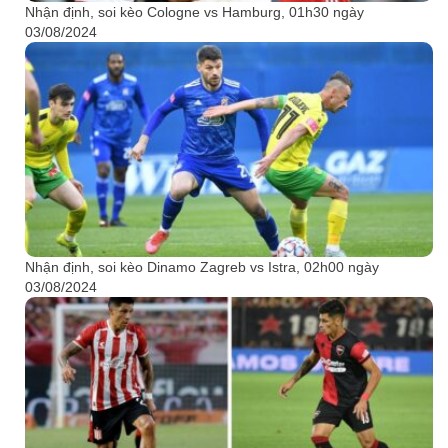
Nhận định, soi kèo Cologne vs Hamburg, 01h30 ngày
03/08/2024
Nhận định, soi kèo Dinamo Zagreb vs Istra, 02h00 ngày
03/08/2024