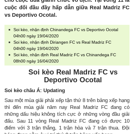
cho cuộc đua giành chức vô địch. Tại vòng 11 là
cuộc đối đầu đầy hấp dẫn giữa Real Madriz FC
vs Deportivo Ocotal.
Soi kèo, nhận định Chinandega FC vs Deportivo Ocotal
04h00 ngày 19/04/2020
Soi kèo, nhận định Diriangen FC vs Real Madriz FC
04h00 ngày 19/04/2020
Soi kèo, nhận định Real Madriz FC vs Chinandega FC
08h00 ngày 16/04/2020
Soi kèo Real Madriz FC vs
Deportivo Ocotal
Soi kèo châu Á: Updating
Sau một mùa giải phải xếp tận thứ 8 trên bảng xếp hạng
thì đến mùa giải năm nay
Real Madriz FC đang
có
những dấu hiệu không tích cực ở những vòng đầu giải
đấu. Sau 11 vòng
Real Madriz FC
đang có được 10
điểm với 3 trận thắng, 1 trận hòa và 7 trận thua. Đội