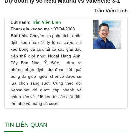
Dự đoán tỷ số Real Madrid vs Valencia: 3-1
Trần Viên Linh
Bút danh:
Trần Viên Linh
Tham gia keoso.me :
07/04/2008
Bút tính:
Chuyên gia phân tích, nhận
định kèo nhà cái, tỷ lệ cá cược, soi
kèo bóng đá của tất cả các giải đấu
trên thế giới như: Ngoại Hạng Anh,
Tây Ban Nha, Ý, Đức,... đưa ra
những nhận định, dự đoán kết quả
bóng đá giúp người chơi có được sự
lựa chọn sáng suốt. Cùng theo dõi
Keoso.net để được cập nhanh và
chính xác về tỉ lệ kèo từ các giải đấu
lớn nhỏ về mảng cá cược.
TIN LIÊN QUAN