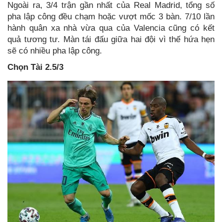
Ngoài ra, 3/4 trận gần nhất của Real Madrid, tổng số
pha lập công đều chạm hoặc vượt mốc 3 bàn. 7/10 lần
hành quân xa nhà vừa qua của Valencia cũng có kết
quả tương tư. Màn tái đấu giữa hai đội vì thế hứa hẹn
sẽ có nhiều pha lập công.
Chọn Tài 2.5/3