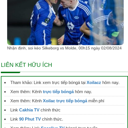
Nhận định, soi kèo Silkeborg vs Molde, 00h15 ngày 02/08/2024
LIÊN KẾT HỮU ÍCH
Tham khảo: Link xem trực tiếp bóngá tại
Xoilacz
hôm nay.
Xem thêm: Kênh
trực tiếp bóngá
hôm nay.
Xem thêm: Kênh
Xoilac trực tiếp bóngá
miễn phí
Link
Cakhia TV
chính thức
Link
90 Phut TV
chính thức.