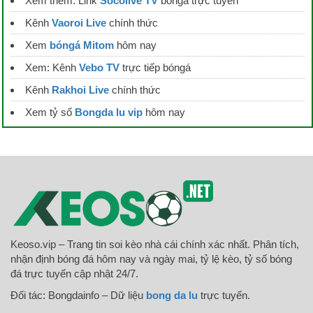
Xem thêm: Link
Socolive TV
bóngá trực tuyến
Kênh
Vaoroi Live
chính thức
Xem
bóngá Mitom
hôm nay
Xem: Kênh
Vebo TV
trực tiếp bóngá
Kênh
Rakhoi Live
chính thức
Xem tỷ số
Bongda lu vip
hôm nay
Keoso.vip – Trang tin soi kèo nhà cái chính xác nhất. Phân tích,
nhận định bóng đá hôm nay và ngày mai, tỷ lệ kèo, tỷ số bóng
đá trực tuyến cập nhật 24/7.
Đối tác: Bongdainfo – Dữ liệu
bong da lu
trực tuyến.