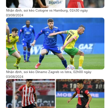
Nhận định, soi kèo Cologne vs Hamburg, 01h30 ngày
03/08/2024
Nhận định, soi kèo Dinamo Zagreb vs Istra, 02h00 ngày
03/08/2024