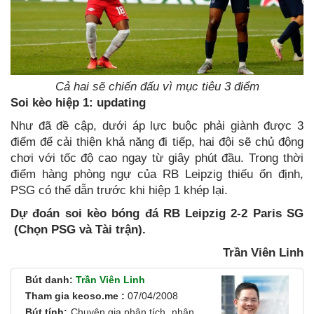
Cả hai sẽ chiến đấu vì mục tiêu 3 điểm
Soi kèo hiệp 1:
updating
Như đã đề cập, dưới áp lực buộc phải giành được 3
điểm để cải thiện khả năng đi tiếp, hai đội sẽ chủ động
chơi với tốc độ cao ngay từ giây phút đầu. Trong thời
điểm hàng phòng ngự của RB Leipzig thiếu ổn định,
PSG có thể dẫn trước khi hiệp 1 khép lại.
Dự đoán soi kèo bóng đá RB Leipzig 2-2 Paris SG
(Chọn PSG và Tài
trận).
Trần Viên Linh
Bút danh:
Trần Viên Linh
Tham gia keoso.me :
07/04/2008
Bút tính:
Chuyên gia phân tích, nhận