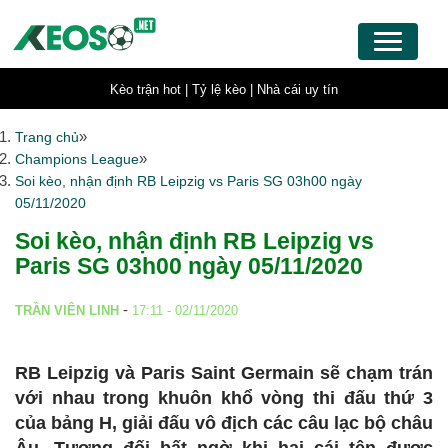
Kèo trận hot |
Tỷ lệ kèo |
Nhà cái uy tín
»
Trang chủ
»
Champions League
Soi kèo, nhận định RB Leipzig vs Paris SG 03h00 ngày
05/11/2020
Soi kèo, nhận định RB Leipzig vs
Paris SG 03h00 ngày 05/11/2020
-
TRẦN VIÊN LINH
17:11 - 02/11/2020
RB Leipzig và Paris Saint Germain sẽ chạm trán
với nhau trong khuôn khổ vòng thi đấu thứ 3
của bảng H, giải đấu vô địch các câu lạc bộ châu