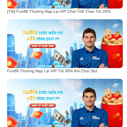
[Tết] Fun88 Thưởng Nạp Lại VIP Chơi Thể Thao Tới 25%
Fun88 Thưởng Nạp Lại VIP Tới 30% Khi Chơi Slot