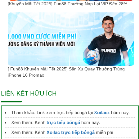
[Khuyến Mãi Tết 2025] Fun88 Thưởng Nạp Lại VIP Đến 28%
[ Fun88 Khuyến Mãi Tết 2025] Săn Xu Quay Thưởng Trúng
iPhone 16 Promax
LIÊN KẾT HỮU ÍCH
Tham khảo: Link xem trực tiếp bóngá tại
Xoilacz
hôm nay.
Xem thêm: Kênh
trực tiếp bóngá
hôm nay.
Xem thêm: Kênh
Xoilac trực tiếp bóngá
miễn phí