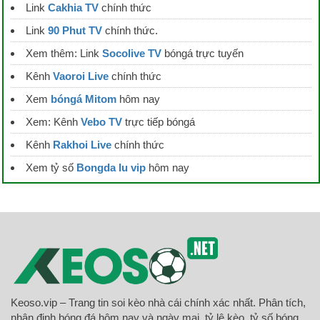
Link
Cakhia TV
chính thức
Link
90 Phut TV
chính thức.
Xem thêm: Link
Socolive TV
bóngá trực tuyến
Kênh
Vaoroi Live
chính thức
Xem
bóngá Mitom
hôm nay
Xem: Kênh
Vebo TV
trực tiếp bóngá
Kênh
Rakhoi Live
chính thức
Xem tỷ số
Bongda lu vip
hôm nay
Keoso.vip – Trang tin soi kèo nhà cái chính xác nhất. Phân tích,
nhận định bóng đá hôm nay và ngày mai, tỷ lệ kèo, tỷ số bóng