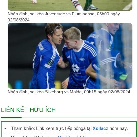
Nhận định, soi kèo Juventude vs Fluminense, 05h00 ngày
02/08/2024
Nhận định, soi kèo Silkeborg vs Molde, 00h15 ngày 02/08/2024
LIÊN KẾT HỮU ÍCH
Tham khảo: Link xem trực tiếp bóngá tại
Xoilacz
hôm nay.