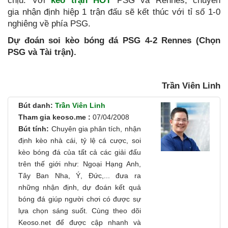
chịu. Với
kèo trận HOT
PSG và Rennes, chuyên
gia nhận định hiệp 1 trận đấu sẽ kết thúc với tỉ số 1-0
nghiêng về phía PSG.
Dự đoán soi kèo bóng đá PSG
4-2
Rennes (Chọn
PSG
và
Tài
trận).
Trần Viên Linh
Bút danh:
Trần Viên Linh
Tham gia keoso.me :
07/04/2008
Bút tính:
Chuyên gia phân tích, nhận
định kèo nhà cái, tỷ lệ cá cược, soi
kèo bóng đá của tất cả các giải đấu
trên thế giới như: Ngoại Hạng Anh,
Tây Ban Nha, Ý, Đức,... đưa ra
những nhận định, dự đoán kết quả
bóng đá giúp người chơi có được sự
lựa chọn sáng suốt. Cùng theo dõi
Keoso.net để được cập nhanh và