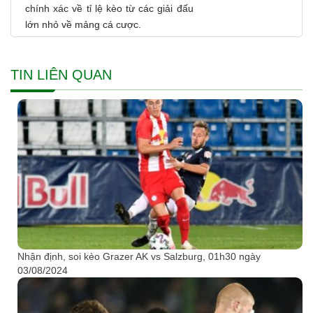
chính xác về tỉ lệ kèo từ các giải đấu
lớn nhỏ về mảng cá cược.
TIN LIÊN QUAN
Nhận định, soi kèo Grazer AK vs Salzburg, 01h30 ngày
03/08/2024