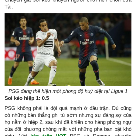
Tài.
PSG đang thể hiện một phong độ huỷ diệt tại Ligue 1
Soi kèo hiệp 1:
0.5
PSG không phải là đội quá mạnh ở đầu trận. Dù cũng
có những bàn thắng ghi từ sớm nhưng sự đáng sợ của
họ nằm ở hiệp 2, sau khi đã khiến cho hàng phòng ngự
của đối phương chóng mặt với những pha ban bật khó