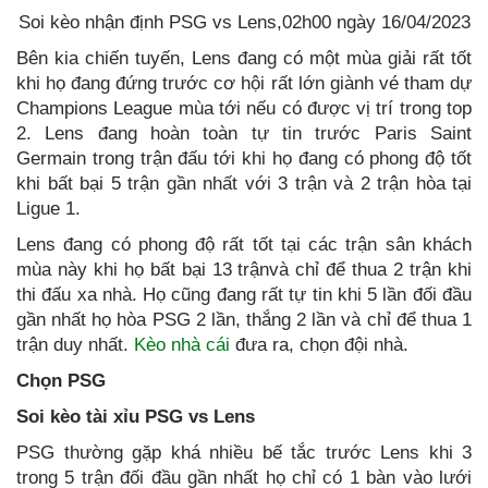
Soi kèo nhận định PSG vs Lens,02h00 ngày 16/04/2023
Bên kia chiến tuyến, Lens đang có một mùa giải rất tốt
khi họ đang đứng trước cơ hội rất lớn giành vé tham dự
Champions League mùa tới nếu có được vị trí trong top
2. Lens đang hoàn toàn tự tin trước Paris Saint
Germain trong trận đấu tới khi họ đang có phong độ tốt
khi bất bại 5 trận gần nhất với 3 trận và 2 trận hòa tại
Ligue 1.
Lens đang có phong độ rất tốt tại các trận sân khách
mùa này khi họ bất bại 13 trậnvà chỉ để thua 2 trận khi
thi đấu xa nhà. Họ cũng đang rất tự tin khi 5 lần đối đầu
gần nhất họ hòa PSG 2 lần, thắng 2 lần và chỉ để thua 1
trận duy nhất.
Kèo nhà cái
đưa ra, chọn đội nhà.
Chọn PSG
Soi kèo tài xỉu PSG vs Lens
PSG thường gặp khá nhiều bế tắc trước Lens khi 3
trong 5 trận đối đầu gần nhất họ chỉ có 1 bàn vào lưới