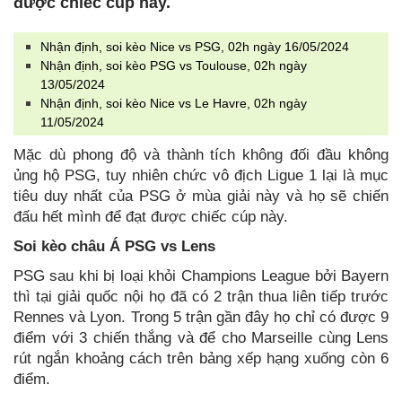
được chiếc cúp này.
Nhận định, soi kèo Nice vs PSG, 02h ngày 16/05/2024
Nhận định, soi kèo PSG vs Toulouse, 02h ngày
13/05/2024
Nhận định, soi kèo Nice vs Le Havre, 02h ngày
11/05/2024
Mặc dù phong độ và thành tích không đối đầu không
ủng hộ PSG, tuy nhiên chức vô địch Ligue 1 lại là mục
tiêu duy nhất của PSG ở mùa giải này và họ sẽ chiến
đấu hết mình để đạt được chiếc cúp này.
Soi kèo châu Á PSG vs Lens
PSG sau khi bị loại khỏi Champions League bởi Bayern
thì tại giải quốc nội họ đã có 2 trận thua liên tiếp trước
Rennes và Lyon. Trong 5 trận gần đây họ chỉ có được 9
điểm với 3 chiến thắng và để cho Marseille cùng Lens
rút ngắn khoảng cách trên bảng xếp hạng xuống còn 6
điểm.