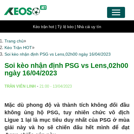
Kèo trận hot |
Tỷ lệ kèo |
Nhà cái uy tín
»
Trang chủ
»
Kèo Trận HOT
Soi kèo nhận định PSG vs Lens,02h00 ngày 16/04/2023
Soi kèo nhận định PSG vs Lens,02h00
ngày 16/04/2023
-
TRẦN VIÊN LINH
21:00 - 13/04/2023
Mặc dù phong độ và thành tích không đối đầu
không ủng hộ PSG, tuy nhiên chức vô địch
Ligue 1 lại là mục tiêu duy nhất của PSG ở mùa
giải này và họ sẽ chiến đấu hết mình để đạt