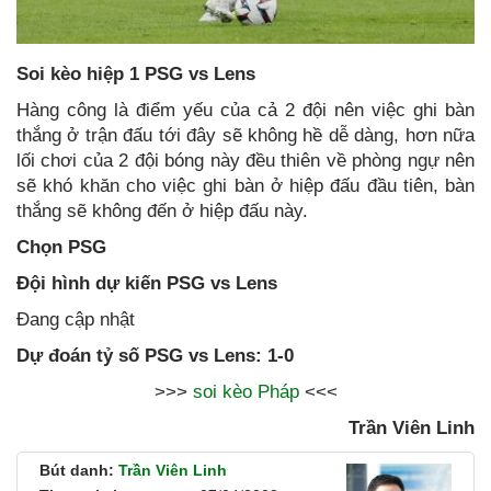
Soi kèo hiệp 1 PSG vs Lens
Hàng công là điểm yếu của cả 2 đội nên việc ghi bàn
thắng ở trận đấu tới đây sẽ không hề dễ dàng, hơn nữa
lối chơi của 2 đội bóng này đều thiên về phòng ngự nên
sẽ khó khăn cho việc ghi bàn ở hiệp đấu đầu tiên, bàn
thắng sẽ không đến ở hiệp đấu này.
Chọn PSG
Đội hình dự kiến PSG vs Lens
Đang cập nhật
Dự đoán tỷ số PSG vs Lens: 1-0
>>>
soi kèo Pháp
<<<
Trần Viên Linh
Bút danh:
Trần Viên Linh