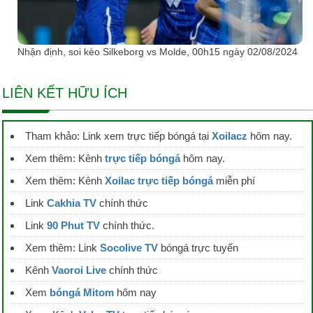
Nhận định, soi kèo Silkeborg vs Molde, 00h15 ngày 02/08/2024
LIÊN KẾT HỮU ÍCH
Tham khảo: Link xem trực tiếp bóngá tại
Xoilacz
hôm nay.
Xem thêm: Kênh
trực tiếp bóngá
hôm nay.
Xem thêm: Kênh
Xoilac trực tiếp bóngá
miễn phí
Link
Cakhia TV
chính thức
Link
90 Phut TV
chính thức.
Xem thêm: Link
Socolive TV
bóngá trực tuyến
Kênh
Vaoroi Live
chính thức
Xem
bóngá Mitom
hôm nay