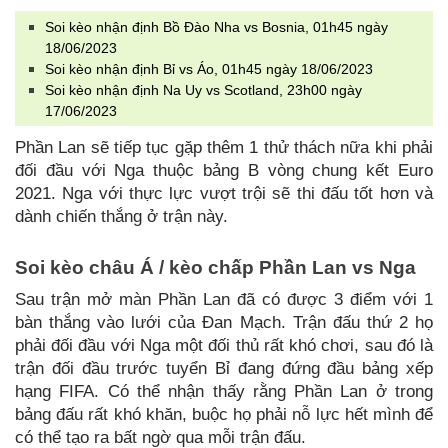
Soi kèo nhận định Bồ Đào Nha vs Bosnia, 01h45 ngày
18/06/2023
Soi kèo nhận định Bỉ vs Áo, 01h45 ngày 18/06/2023
Soi kèo nhận định Na Uy vs Scotland, 23h00 ngày
17/06/2023
Phần Lan sẽ tiếp tục gặp thêm 1 thử thách nữa khi phải
đối đầu với Nga thuộc bảng B vòng chung kết Euro
2021. Nga với thực lực vượt trội sẽ thi đấu tốt hơn và
dành chiến thắng ở trận này.
Soi kèo châu Á / kèo chấp Phần Lan vs Nga
Sau trận mở màn Phần Lan đã có được 3 điểm với 1
bàn thắng vào lưới của Đan Mạch. Trận đấu thứ 2 họ
phải đối đầu với Nga một đối thủ rất khó chơi, sau đó là
trận đối đầu trước tuyển Bỉ đang đứng đầu bảng xếp
hạng FIFA. Có thể nhận thấy rằng Phần Lan ở trong
bảng đấu rất khó khăn, buộc họ phải nỗ lực hết mình để
có thể tạo ra bất ngờ qua mỗi trận đấu.