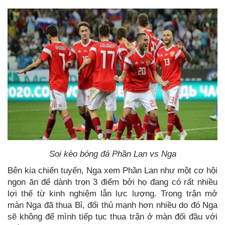
Soi kèo bóng đá Phần Lan vs Nga
Bên kia chiến tuyến, Nga xem Phần Lan như một cơ hội
ngon ăn để dành trọn 3 điểm bởi họ đang có rất nhiều
lợi thế từ kinh nghiệm lẫn lực lượng. Trong trận mở
màn Nga đã thua Bỉ, đối thủ mạnh hơn nhiều do đó Nga
sẽ không để mình tiếp tục thua trận ở màn đối đầu với