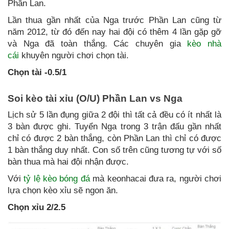
Phần Lan.
Lần thua gần nhất của Nga trước Phần Lan cũng từ
năm 2012, từ đó đến nay hai đội có thêm 4 lần gặp gỡ
và Nga đã toàn thắng. Các chuyên gia
kèo nhà
cái
khuyên người chơi chọn tài.
Chọn tài -0.5/1
Soi kèo tài xỉu (O/U) Phần Lan vs Nga
Lịch sử 5 lần đụng giữa 2 đội thì tất cả đều có ít nhất là
3 bàn được ghi. Tuyển Nga trong 3 trận đấu gần nhất
chỉ có được 2 bàn thắng, còn Phần Lan thì chỉ có được
1 bàn thắng duy nhất. Con số trên cũng tương tự với số
bàn thua mà hai đội nhận được.
Với
tỷ lệ kèo bóng đá
mà keonhacai đưa ra, người chơi
lựa chọn kèo xỉu sẽ ngon ăn.
Chọn xỉu 2/2.5