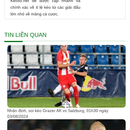
Keoso.net để được cập nhanh và
chính xác về tỉ lệ kèo từ các giải đấu
lớn nhỏ về mảng cá cược.
TIN LIÊN QUAN
Nhận định, soi kèo Grazer AK vs Salzburg, 01h30 ngày
03/08/2024