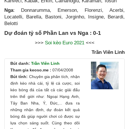
Kahveci, Kabak, Erkin, Calhanoglu, Karaman, Tosun
Nga
: Donnarumma, Emerson, Florenzi, Acerbi,
Locatelli, Barella, Bastoni, Jorginho, Insigne, Berardi,
Belotti
Dự đoán tỷ số Phần Lan vs Nga : 0-1
>>>
Soi kèo Euro 2021
<<<
Trần Viên Linh
Bút danh:
Trần Viên Linh
Tham gia keoso.me :
07/04/2008
Bút tính:
Chuyên gia phân tích, nhận
định kèo nhà cái, tỷ lệ cá cược, soi
kèo bóng đá của tất cả các giải đấu
trên thế giới như: Ngoại Hạng Anh,
Tây Ban Nha, Ý, Đức,... đưa ra
những nhận định, dự đoán kết quả
bóng đá giúp người chơi có được sự
lựa chọn sáng suốt. Cùng theo dõi