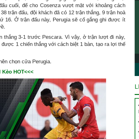
đấu cuối, để cho Cosenza vượt mặt với khoảng cách
 38 trận đấu, đội khách đã có 12 trận thắng, 9 trận hoà
ứ 16. Ở trận đấu này, Perugia sẽ cố gắng ghi được ít
về.
n thắng 3-1 trước Pescara. Vì vậy, ở trận lượt đi này,
được 1 chiến thắng với cách biệt 1 bàn, tạo ra lợi thế
nên chọn cửa Perugia.
 Kèo HOT<<<
L