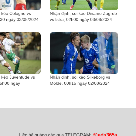
i kèo Cologne vs
Nhận định, soi kèo Dinamo Zagreb
30 ngày 03/08/2024
vs Istra, 02h00 ngày 03/08/2024
i kèo Juventude vs
Nhận định, soi kèo Silkeborg vs
05h00 ngày
Molde, 00h15 ngày 02/08/2024
@ads365s
Liên hệ quảng cáo qua TELEGRAM: