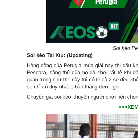
Soi kèo Pe
Soi kèo Tài Xỉu:
(Updating)
Hàng công của Perugia mùa giải này thi đấu kh
Pescara, hàng thủ của họ đã chơi rất tệ khi đ
quan trọng như thế này thì có lẽ cả 2 sẽ đều k
sẽ chỉ có duy nhất 1 bàn thắng được ghi.
Chuyên gia soi kèo khuyên người chơi nên chọn
>>>XEM 