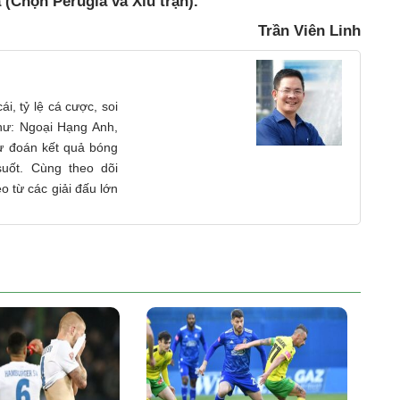
 (Chọn Perugia và
Xỉu
trận).
Trần Viên Linh
i, tỷ lệ cá cược, soi
như: Ngoại Hạng Anh,
dự đoán kết quả bóng
uốt. Cùng theo dõi
o từ các giải đấu lớn