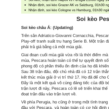
Nhận định, soi kèo Grazer AK vs Salzburg, 01h30 n
Nhận định, soi kèo Cologne vs Hamburg, 01h30 ng
Soi kèo
Pes
Soi kèo châu Á:
(Updating)
Trên sân Adriatico-Giovanni Cornacchia, Pescara
Play-off tranh suất trụ hạng Serie B. Một trận 
phải trả giá bằng cả một mùa giải.
Giai đoạn cuối mùa giải vừa rồi là thời điểm mà
mùa, Pescara hoàn toàn có thể tự quyết định số
phong độ có phần thiếu ổn định của họ đã khiến 
Sau 38 trận đấu, đội chủ nhà đã có 12 trận thắ
kết thúc mùa giải ở vị trí thứ 17. Họ đã để ch
Đây là một kết quả vô cùng đáng tiếc của đội b
trận lượt đi này, Pescara có lẽ sẽ triển khai th
đoạt trận đấu vào trận lượt về.
Về phía Perugia, họ cũng ở trong một tình trạng
đầu với Pescara, và hoàn toàn có cơ hội định 