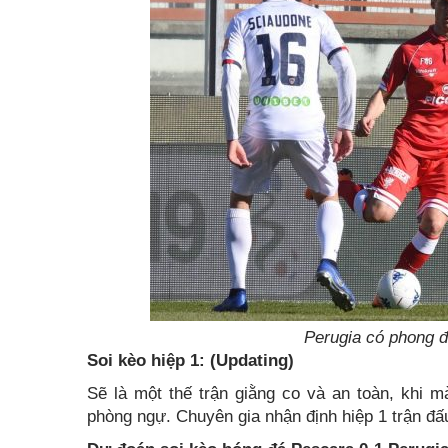
Perugia có phong đ
Soi kèo hiệp 1:
(Updating)
Sẽ là một thế trận giằng co và an toàn, khi
phòng ngự. Chuyên gia nhận định hiệp 1 trận đấu 