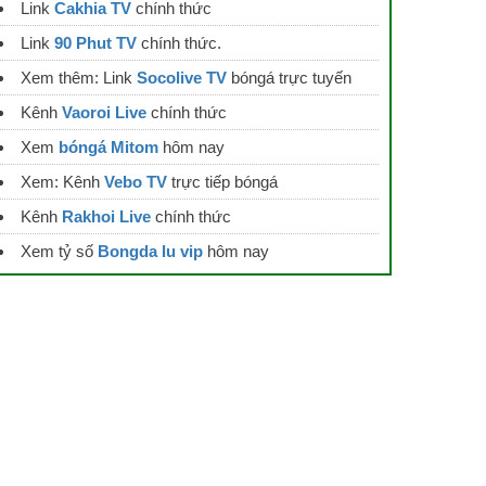
Link
Cakhia TV
chính thức
Link
90 Phut TV
chính thức.
Xem thêm: Link
Socolive TV
bóngá trực tuyến
Kênh
Vaoroi Live
chính thức
Xem
bóngá Mitom
hôm nay
Xem: Kênh
Vebo TV
trực tiếp bóngá
Kênh
Rakhoi Live
chính thức
Xem tỷ số
Bongda lu vip
hôm nay