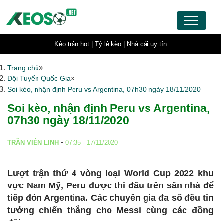
Kèo trận hot |
Tỷ lệ kèo |
Nhà cái uy tín
»
Trang chủ
»
Đội Tuyển Quốc Gia
Soi kèo, nhận định Peru vs Argentina, 07h30 ngày 18/11/2020
Soi kèo, nhận định Peru vs Argentina,
07h30 ngày 18/11/2020
-
TRẦN VIÊN LINH
07:35 - 17/11/2020
Lượt trận thứ 4 vòng loại World Cup 2022 khu
vực Nam Mỹ, Peru được thi đấu trên sân nhà để
tiếp đón Argentina. Các chuyên gia đa số đều tin
tưởng chiến thắng cho Messi cùng các đồng