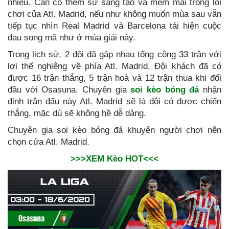
nhiều. Cần có thêm sự sáng tạo và mềm mại trong lối
chơi của Atl. Madrid, nếu như không muốn mùa sau vẫn
tiếp tục nhìn Real Madrid và Barcelona tái hiện cuộc
đau song mã như ở mùa giải này.
Trong lịch sử, 2 đội đã gặp nhau tổng cộng 33 trận với
lợi thế nghiêng về phía Atl. Madrid. Đội khách đã có
được 16 trận thắng, 5 trận hoà và 12 trận thua khi đối
đầu với Osasuna. Chuyên gia
soi kèo bóng đá
nhận
định trận đấu này Atl. Madrid sẽ là đội có được chiến
thắng, mặc dù sẽ không hề dễ dàng.
Chuyên gia soi kèo bóng đá khuyên người chơi nên
chọn cửa Atl. Madrid.
>>>XEM Kèo HOT<<<