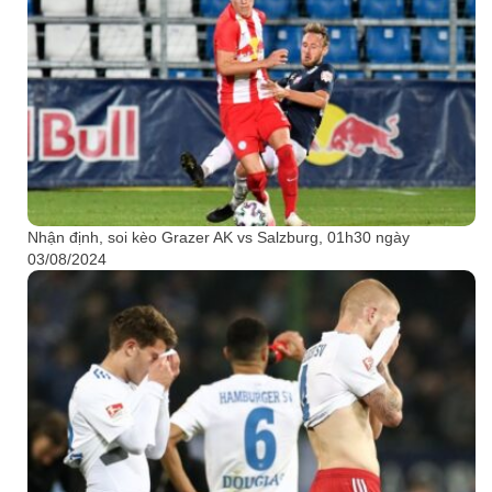
Nhận định, soi kèo Grazer AK vs Salzburg, 01h30 ngày
03/08/2024