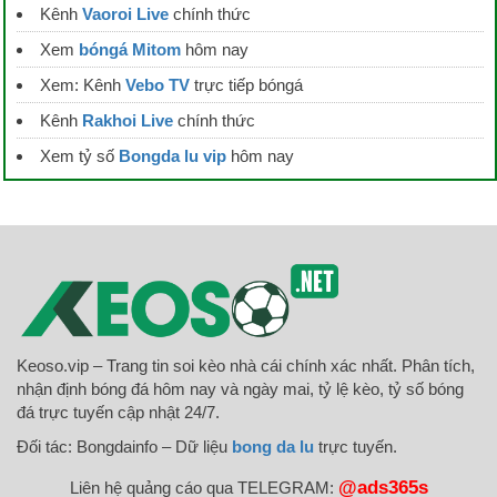
Kênh
Vaoroi Live
chính thức
Xem
bóngá Mitom
hôm nay
Xem: Kênh
Vebo TV
trực tiếp bóngá
Kênh
Rakhoi Live
chính thức
Xem tỷ số
Bongda lu vip
hôm nay
Keoso.vip – Trang tin soi kèo nhà cái chính xác nhất. Phân tích,
nhận định bóng đá hôm nay và ngày mai, tỷ lệ kèo, tỷ số bóng
đá trực tuyến cập nhật 24/7.
Đối tác: Bongdainfo – Dữ liệu
bong da lu
trực tuyến.
@ads365s
Liên hệ quảng cáo qua TELEGRAM: