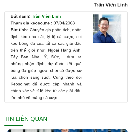
Trần Viên Linh
Bút danh:
Trần Viên Linh
Tham gia keoso.me :
07/04/2008
Bút tính:
Chuyên gia phân tích, nhận
định kèo nhà cái, tỷ lệ cá cược, soi
kèo bóng đá của tất cả các giải đấu
trên thế giới như: Ngoại Hạng Anh,
Tây Ban Nha, Ý, Đức,... đưa ra
những nhận định, dự đoán kết quả
bóng đá giúp người chơi có được sự
lựa chọn sáng suốt. Cùng theo dõi
Keoso.net để được cập nhanh và
chính xác về tỉ lệ kèo từ các giải đấu
lớn nhỏ về mảng cá cược.
TIN LIÊN QUAN