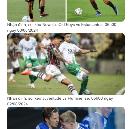
Nhận định, soi kèo Newell’s Old Boys vs Estudiantes, 06h00
ngày 03/08/2024
Nhận định, soi kèo Juventude vs Fluminense, 05h00 ngày
02/08/2024