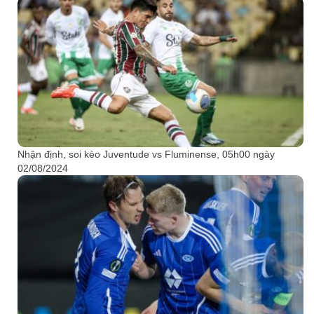
Nhận định, soi kèo Juventude vs Fluminense, 05h00 ngày
02/08/2024