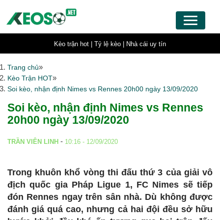
Kèo trận hot |
Tỷ lệ kèo |
Nhà cái uy tín
»
Trang chủ
»
Kèo Trận HOT
Soi kèo, nhận định Nimes vs Rennes 20h00 ngày 13/09/2020
Soi kèo, nhận định Nimes vs Rennes
20h00 ngày 13/09/2020
-
TRẦN VIÊN LINH
10:16 - 12/09/2020
Trong khuôn khổ vòng thi đấu thứ 3 của giải vô
địch quốc gia Pháp Ligue 1, FC Nimes sẽ tiếp
đón Rennes ngay trên sân nhà. Dù không được
đánh giá quá cao, nhưng cả hai đội đều sở hữu