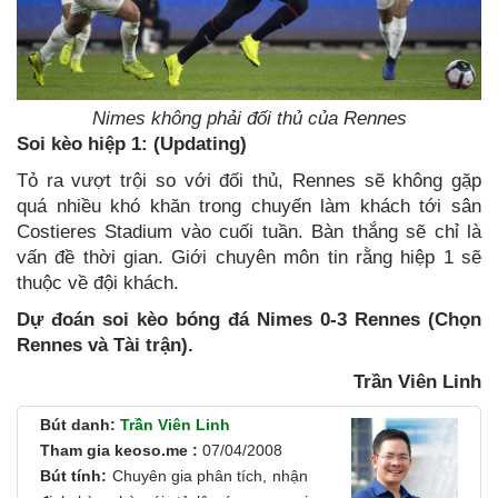
Nimes không phải đối thủ của Rennes
Soi kèo hiệp 1:
(Updating)
Tỏ ra vượt trội so với đối thủ, Rennes sẽ không gặp
quá nhiều khó khăn trong chuyến làm khách tới sân
Costieres Stadium vào cuối tuần. Bàn thắng sẽ chỉ là
vấn đề thời gian. Giới chuyên môn tin rằng hiệp 1 sẽ
thuộc về đội khách.
Dự đoán soi kèo bóng đá Nimes 0-3 Rennes
(Chọn
Rennes và Tài
trận).
Trần Viên Linh
Bút danh:
Trần Viên Linh
Tham gia keoso.me :
07/04/2008
Bút tính:
Chuyên gia phân tích, nhận