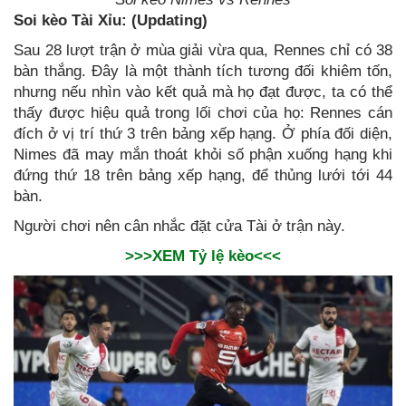
Soi kèo Tài Xỉu:
(Updating)
Sau 28 lượt trận ở mùa giải vừa qua, Rennes chỉ có 38
bàn thắng. Đây là một thành tích tương đối khiêm tốn,
nhưng nếu nhìn vào kết quả mà họ đạt được, ta có thể
thấy được hiệu quả trong lối chơi của họ: Rennes cán
đích ở vị trí thứ 3 trên bảng xếp hạng. Ở phía đối diện,
Nimes đã may mắn thoát khỏi số phận xuống hạng khi
đứng thứ 18 trên bảng xếp hạng, để thủng lưới tới 44
bàn.
Người chơi nên cân nhắc đặt cửa Tài ở trận này.
>>>XEM Tỷ lệ kèo<<<