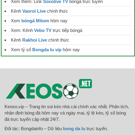
Xem thêm: Link
Socolive TV
bóngá trực tuyến
Kênh
Vaoroi Live
chính thức
Xem
bóngá Mitom
hôm nay
Xem: Kênh
Vebo TV
trực tiếp bóngá
Kênh
Rakhoi Live
chính thức
Xem tỷ số
Bongda lu vip
hôm nay
Keoso.vip – Trang tin soi kèo nhà cái chính xác nhất. Phân tích,
nhận định bóng đá hôm nay và ngày mai, tỷ lệ kèo, tỷ số bóng
đá trực tuyến cập nhật 24/7.
Đối tác: Bongdainfo – Dữ liệu
bong da lu
trực tuyến.