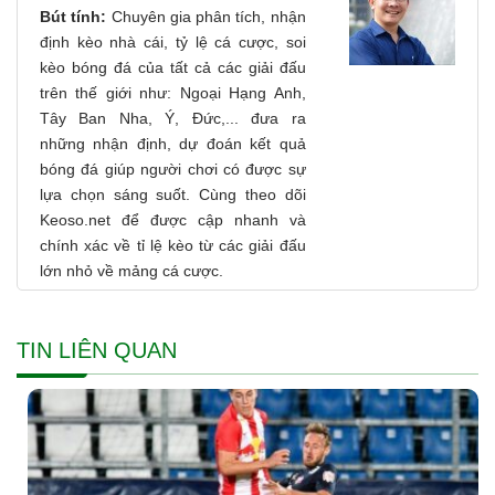
Bút tính:
Chuyên gia phân tích, nhận
định kèo nhà cái, tỷ lệ cá cược, soi
kèo bóng đá của tất cả các giải đấu
trên thế giới như: Ngoại Hạng Anh,
Tây Ban Nha, Ý, Đức,... đưa ra
những nhận định, dự đoán kết quả
bóng đá giúp người chơi có được sự
lựa chọn sáng suốt. Cùng theo dõi
Keoso.net để được cập nhanh và
chính xác về tỉ lệ kèo từ các giải đấu
lớn nhỏ về mảng cá cược.
TIN LIÊN QUAN