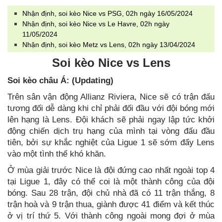
Nhận định, soi kèo Nice vs PSG, 02h ngày 16/05/2024
Nhận định, soi kèo Nice vs Le Havre, 02h ngày
11/05/2024
Nhận định, soi kèo Metz vs Lens, 02h ngày 13/04/2024
Soi kèo
Nice
vs
Lens
Soi kèo châu Á:
(Updating)
Trên sân vận động Allianz Riviera, Nice sẽ có trận đấu
tương đối dễ dàng khi chỉ phải đối đầu với đội bóng mới
lên hạng là Lens. Đội khách sẽ phải ngay lập tức khởi
động chiến dịch trụ hạng của mình tại vòng đấu đầu
tiên, bởi sự khắc nghiệt của Ligue 1 sẽ sớm đẩy Lens
vào một tình thế khó khăn.
Ở mùa giải trước Nice là đội đứng cao nhất ngoài top 4
tại Ligue 1, đây có thể coi là một thành công của đội
bóng. Sau 28 trận, đội chủ nhà đã có 11 trận thắng, 8
trận hoà và 9 trận thua, giành được 41 điểm và kết thúc
ở vị trí thứ 5. Với thành công ngoài mong đợi ở mùa