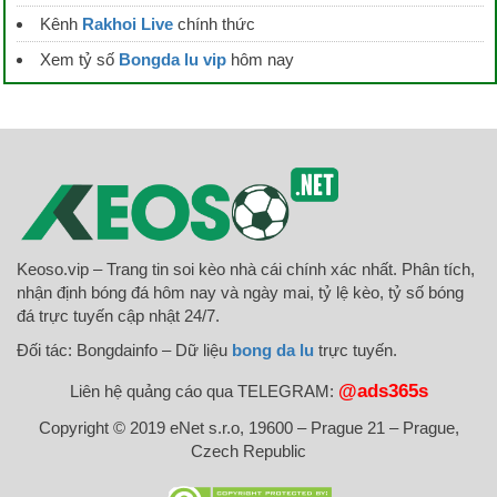
Kênh
Rakhoi Live
chính thức
Xem tỷ số
Bongda lu vip
hôm nay
Keoso.vip – Trang tin soi kèo nhà cái chính xác nhất. Phân tích,
nhận định bóng đá hôm nay và ngày mai, tỷ lệ kèo, tỷ số bóng
đá trực tuyến cập nhật 24/7.
Đối tác: Bongdainfo – Dữ liệu
bong da lu
trực tuyến.
@ads365s
Liên hệ quảng cáo qua TELEGRAM:
Copyright © 2019 eNet s.r.o, 19600 – Prague 21 – Prague,
Czech Republic