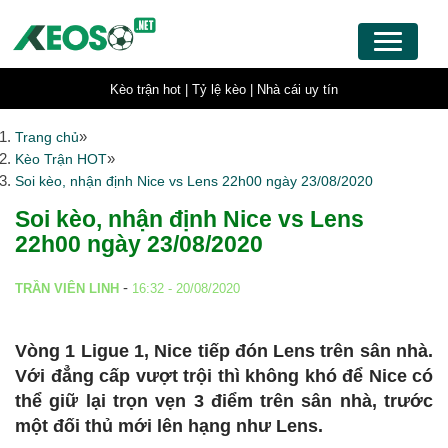
Kèo trận hot |
Tỷ lệ kèo |
Nhà cái uy tín
»
Trang chủ
»
Kèo Trận HOT
Soi kèo, nhận định Nice vs Lens 22h00 ngày 23/08/2020
Soi kèo, nhận định Nice vs Lens
22h00 ngày 23/08/2020
-
TRẦN VIÊN LINH
16:32 - 20/08/2020
Vòng 1 Ligue 1, Nice tiếp đón Lens trên sân nhà.
Với đẳng cấp vượt trội thì không khó để Nice có
thể giữ lại trọn vẹn 3 điểm trên sân nhà, trước
một đối thủ mới lên hạng như Lens.