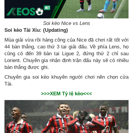
Soi kèo Nice vs Lens
Soi kèo Tài Xỉu:
(Updating)
Mùa giải vừa rồi hàng công của Nice đã chơi rất tốt với
44 bàn thắng, cao thứ 3 tại giải đấu. Về phía Lens, họ
cũng có đến 39 bàn tại Ligue 2, đứng thứ 2 chỉ sau
Lorient. Chuyên gia nhận định trận đấu này sẽ có nhiều
bàn thắng được ghi.
Chuyên gia soi kèo khuyên người chơi nên chọn cửa
Tài.
>>>XEM Tỷ lệ kèo<<<