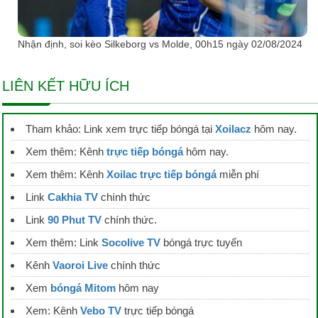
Nhận định, soi kèo Silkeborg vs Molde, 00h15 ngày 02/08/2024
LIÊN KẾT HỮU ÍCH
Tham khảo: Link xem trực tiếp bóngá tại
Xoilacz
hôm nay.
Xem thêm: Kênh
trực tiếp bóngá
hôm nay.
Xem thêm: Kênh
Xoilac trực tiếp bóngá
miễn phí
Link
Cakhia TV
chính thức
Link
90 Phut TV
chính thức.
Xem thêm: Link
Socolive TV
bóngá trực tuyến
Kênh
Vaoroi Live
chính thức
Xem
bóngá Mitom
hôm nay
Xem: Kênh
Vebo TV
trực tiếp bóngá