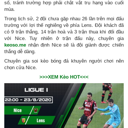
số, tránh trường hợp phải chật vật trụ hạng vào cuối
mùa.
Trong lịch sử, 2 đội chưa gặp nhau 26 lần trên mọi đấu
trường với lợi thế nghiêng về phía Lens. Đội khách đã
có 9 trận thắng, 14 trận hoà và 3 trận thua khi đối đầu
với Nice. Tuy nhiên ở trận đấu này, chuyên gia
keoso.me
nhận định Nice sẽ là đội giành được chiến
thắng dễ dàng.
Chuyên gia soi kèo bóng đá khuyên người chơi nên
chọn cửa Nice.
>>>XEM Kèo HOT<<<