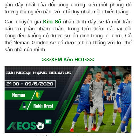
gần đây nhất của đội bóng chứng kiến một phong độ
tương đối nghèo nàn, với chỉ duy nhất một chiến thắng.
Các chuyên gia
Kèo Số
nhận định đây sẽ là một trận
đấu có phần nhàm chán, trong thời điểm cả hai đội
bóng đều không có được sự ổn định trong lối chơi. Có
thể Neman Grodno sẽ có được chiến thắng với lợi thế
sân nhà của mình.
>>>XEM Kèo HOT<<<