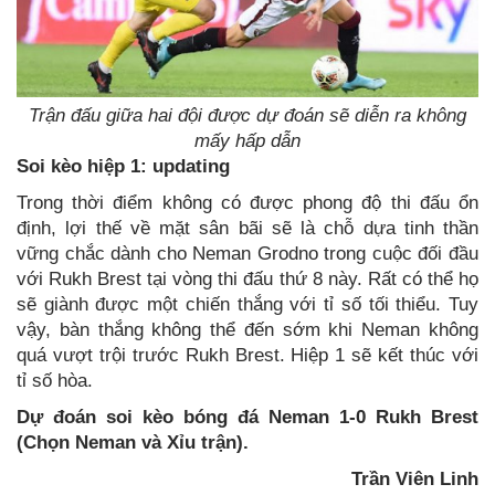
Trận đấu giữa hai đội được dự đoán sẽ diễn ra không
mấy hấp dẫn
Soi kèo hiệp 1: updating
Trong thời điểm không có được phong độ thi đấu ổn
định, lợi thế về mặt sân bãi sẽ là chỗ dựa tinh thần
vững chắc dành cho Neman Grodno trong cuộc đối đầu
với Rukh Brest tại vòng thi đấu thứ 8 này. Rất có thể họ
sẽ giành được một chiến thắng với tỉ số tối thiểu. Tuy
vậy, bàn thắng không thể đến sớm khi Neman không
quá vượt trội trước Rukh Brest. Hiệp 1 sẽ kết thúc với
tỉ số hòa.
Dự đoán soi kèo bóng đá Neman 1-0 Rukh Brest
(Chọn Neman và Xỉu
trận).
Trần Viên Linh