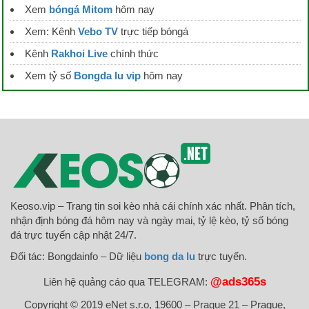
Xem
bóngá Mitom
hôm nay
Xem: Kênh
Vebo TV
trực tiếp bóngá
Kênh
Rakhoi Live
chính thức
Xem tỷ số
Bongda lu vip
hôm nay
Keoso.vip – Trang tin soi kèo nhà cái chính xác nhất. Phân tích,
nhận định bóng đá hôm nay và ngày mai, tỷ lệ kèo, tỷ số bóng
đá trực tuyến cập nhật 24/7.
Đối tác: Bongdainfo – Dữ liệu
bong da lu
trực tuyến.
@ads365s
Liên hệ quảng cáo qua TELEGRAM:
Copyright © 2019 eNet s.r.o, 19600 – Prague 21 – Prague,