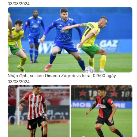
03/08/2024
Nhận định, soi kèo Dinamo Zagreb vs Istra, 02h00 ngày
03/08/2024