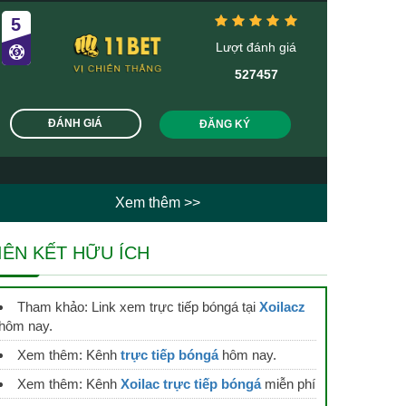
5
Lượt đánh giá
527457
ĐÁNH GIÁ
ĐĂNG KÝ
Xem thêm >>
IÊN KẾT HỮU ÍCH
Tham khảo: Link xem trực tiếp bóngá tại
Xoilacz
hôm nay.
Xem thêm: Kênh
trực tiếp bóngá
hôm nay.
Xem thêm: Kênh
Xoilac trực tiếp bóngá
miễn phí