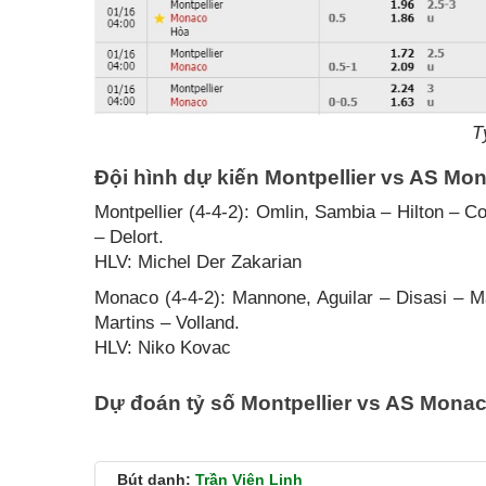
T
Đội hình dự kiến Montpellier vs AS Mo
Montpellier (4-4-2): Omlin, Sambia – Hilton – Co
– Delort.
HLV: Michel Der Zakarian
Monaco (4-4-2): Mannone, Aguilar – Disasi – M
Martins – Volland.
HLV: Niko Kovac
Dự đoán tỷ số Montpellier vs AS Monac
Bút danh:
Trần Viên Linh