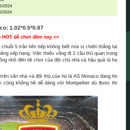
05/2024
05/2024
o: 1.02*0.5*0.87
o HOT dễ chơi đêm nay <<
huỗi 5 trận liên tiếp không biết mùi vị chiến thắng tại
 bảng xếp hạng. Việc thiếu vắng đi 2 cầu thủ quan trọng
ông nhỏ đến lối chơi của đội chủ nhà và hậu quả là họ
trên sân nhà và đối thủ của họ là AS Monaco đang thi
m cũng không hề dễ dàng với Montpellier dù được thi