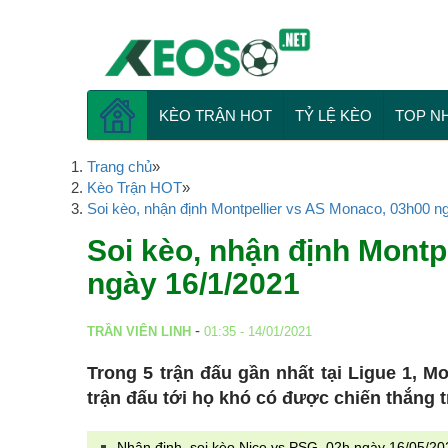
KÈO TRẬN HOT
TỶ LỆ KÈO
TOP NH
Trang chủ
»
Kèo Trận HOT
»
Soi kèo, nhận định Montpellier vs AS Monaco, 03h00 n
Soi kèo, nhận định Montp
ngày 16/1/2021
-
TRẦN VIÊN LINH
01:35 - 14/01/2021
Trong 5 trận đấu gần nhất tại Ligue 1, Mo
trận đấu tới họ khó có được chiến thắng
Nhận định, soi kèo Nice vs PSG, 02h ngày 16/05/20