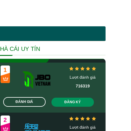
HÀ CÁI UY TÍN
1
Lượt đánh giá
716319
ĐÁNH GIÁ
ĐĂNG KÝ
2
Lượt đánh giá