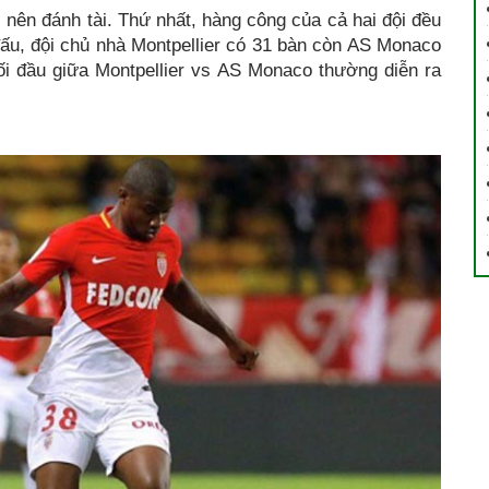
nên đánh tài. Thứ nhất, hàng công của cả hai đội đều
 đấu, đội chủ nhà Montpellier có 31 bàn còn AS Monaco
ối đầu giữa Montpellier vs AS Monaco thường diễn ra