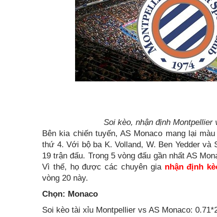
Soi kèo, nhận định Montpellie
Bên kia chiến tuyến, AS Monaco mang lại màu 
thứ 4. Với bộ ba K. Volland, W. Ben Yedder và 
19 trận đấu.
Trong 5 vòng đấu gần nhất AS Monac
Vì thế, họ được các chuyên gia
nhận định k
vòng 20 này.
Chọn: Monaco
Soi kèo tài xỉu Montpellier vs AS Monaco: 0.71*