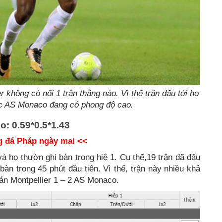
r không có nổi 1 trận thắng nào. Vì thế trận đấu tới họ
ớc AS Monaco đang có phong độ cao.
o: 0.59*0.5*1.43
 đá Pháp ngày mai <<
à họ thườn ghi bàn trong hiệ 1. Cụ thể,19 trận đã đấu
bàn trong 45 phút đầu tiên. Vì thế, trận này nhiều khả
án Montpellier 1 – 2 AS Monaco.