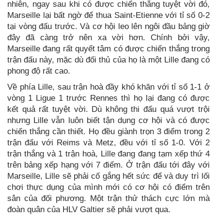
nhiên, ngay sau khi có được chiến thắng tuyệt vời đó,
Marseille lại bất ngờ để thua Saint-Etienne với tỉ số 0-2
tại vòng đấu trước. Và cơ hội leo lên ngôi đầu bảng giờ
đây đã càng trở nên xa vời hơn. Chính bởi vậy,
Marseille đang rất quyết tâm có được chiến thắng trong
trận đấu này, mặc dù đối thủ của họ là một Lille đang có
phong độ rất cao.
Về phía Lille, sau trận hoà đầy khó khăn với tỉ số 1-1 ở
vòng 1 Ligue 1 trước Rennes thì họ lại đang có được
kết quả rất tuyệt vời. Dù không thi đấu quá vượt trội
nhưng Lille vẫn luôn biết tận dụng cơ hội và có được
chiến thắng cần thiết. Họ đều giành trọn 3 điểm trong 2
trận đấu với Reims và Metz, đều với tỉ số 1-0. Với 2
trận thắng và 1 trận hoà, Lille đang đang tạm xếp thứ 4
trên bảng xếp hạng với 7 điểm. Ở trận đấu tới đây với
Marseille, Lille sẽ phải cố gắng hết sức để và duy trì lối
chơi thực dụng của mình mới có cơ hội có điểm trên
sân của đối phương. Một trận thử thách cực lớn mà
đoàn quân của HLV Galtier sẽ phải vượt qua.