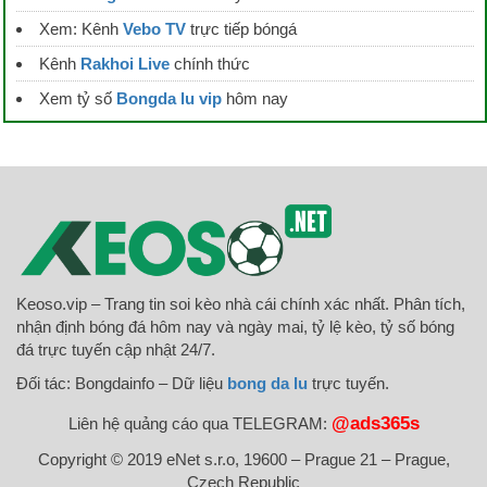
Xem: Kênh
Vebo TV
trực tiếp bóngá
Kênh
Rakhoi Live
chính thức
Xem tỷ số
Bongda lu vip
hôm nay
Keoso.vip – Trang tin soi kèo nhà cái chính xác nhất. Phân tích,
nhận định bóng đá hôm nay và ngày mai, tỷ lệ kèo, tỷ số bóng
đá trực tuyến cập nhật 24/7.
Đối tác: Bongdainfo – Dữ liệu
bong da lu
trực tuyến.
@ads365s
Liên hệ quảng cáo qua TELEGRAM:
Copyright © 2019 eNet s.r.o, 19600 – Prague 21 – Prague,
Czech Republic