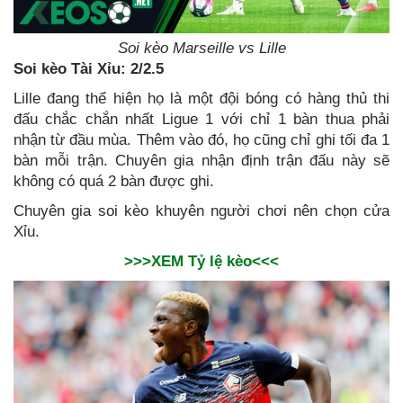
Soi kèo Marseille vs Lille
Soi kèo Tài Xỉu:
2/2.5
Lille đang thể hiện họ là một đội bóng có hàng thủ thi
đấu chắc chắn nhất Ligue 1 với chỉ 1 bàn thua phải
nhận từ đầu mùa. Thêm vào đó, họ cũng chỉ ghi tối đa 1
bàn mỗi trận. Chuyên gia nhận định trận đấu này sẽ
không có quá 2 bàn được ghi.
Chuyên gia soi kèo khuyên người chơi nên chọn cửa
Xỉu.
>>>XEM Tỷ lệ kèo<<<