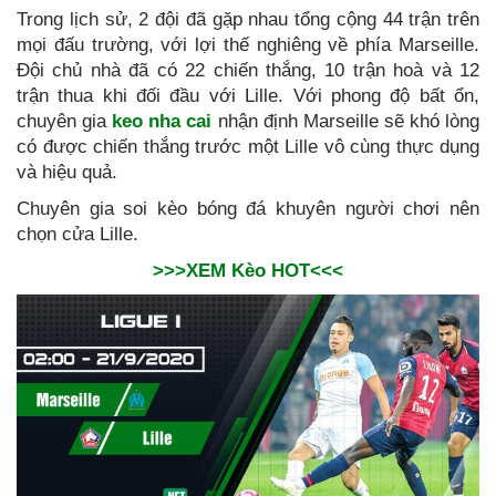
Trong lịch sử, 2 đội đã gặp nhau tổng cộng 44 trận trên
mọi đấu trường, với lợi thế nghiêng về phía Marseille.
Đội chủ nhà đã có 22 chiến thắng, 10 trận hoà và 12
trận thua khi đối đầu với Lille. Với phong độ bất ổn,
chuyên gia
keo nha cai
nhận định Marseille sẽ khó lòng
có được chiến thắng trước một Lille vô cùng thực dụng
và hiệu quả.
Chuyên gia soi kèo bóng đá khuyên người chơi nên
chọn cửa Lille.
>>>XEM Kèo HOT<<<