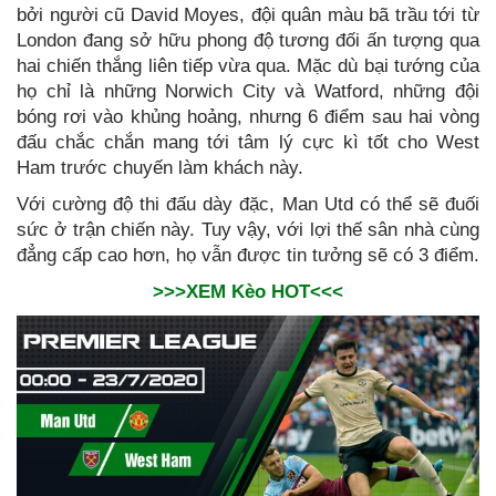
bởi người cũ David Moyes, đội quân màu bã trầu tới từ
London đang sở hữu phong độ tương đối ấn tượng qua
hai chiến thắng liên tiếp vừa qua. Mặc dù bại tướng của
họ chỉ là những Norwich City và Watford, những đội
bóng rơi vào khủng hoảng, nhưng 6 điểm sau hai vòng
đấu chắc chắn mang tới tâm lý cực kì tốt cho West
Ham trước chuyến làm khách này.
Với cường độ thi đấu dày đặc, Man Utd có thể sẽ đuối
sức ở trận chiến này. Tuy vậy, với lợi thế sân nhà cùng
đẳng cấp cao hơn, họ vẫn được tin tưởng sẽ có 3 điểm.
>>>XEM Kèo HOT<<<