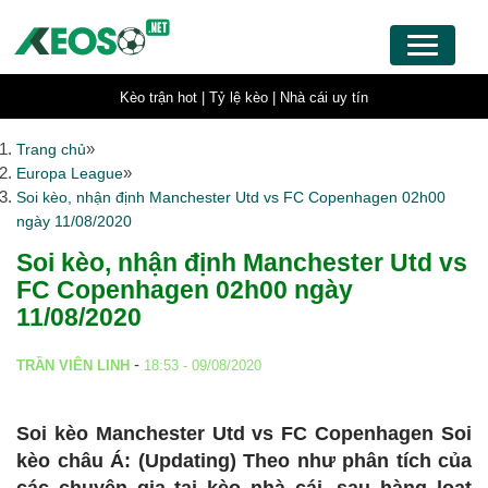
Kèo trận hot |
Tỷ lệ kèo |
Nhà cái uy tín
»
Trang chủ
»
Europa League
Soi kèo, nhận định Manchester Utd vs FC Copenhagen 02h00
ngày 11/08/2020
Soi kèo, nhận định Manchester Utd vs
FC Copenhagen 02h00 ngày
11/08/2020
-
TRẦN VIÊN LINH
18:53 - 09/08/2020
Soi kèo Manchester Utd vs FC Copenhagen Soi
kèo châu Á: (Updating) Theo như phân tích của