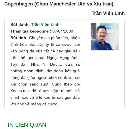
Copenhagen
(Chọn Manchester Utd và Xỉu
trận).
Trần Viên Linh
Bút danh:
Trần Viên Linh
Tham gia keoso.me :
07/04/2008
Bút tính:
Chuyên gia phân tích, nhận
định kèo nhà cái, tỷ lệ cá cược, soi
kèo bóng đá của tất cả các giải đấu
trên thế giới như: Ngoại Hạng Anh,
Tây Ban Nha, Ý, Đức,... đưa ra
những nhận định, dự đoán kết quả
bóng đá giúp người chơi có được sự
lựa chọn sáng suốt. Cùng theo dõi
Keoso.net để được cập nhanh và
chính xác về tỉ lệ kèo từ các giải đấu
lớn nhỏ về mảng cá cược.
TIN LIÊN QUAN