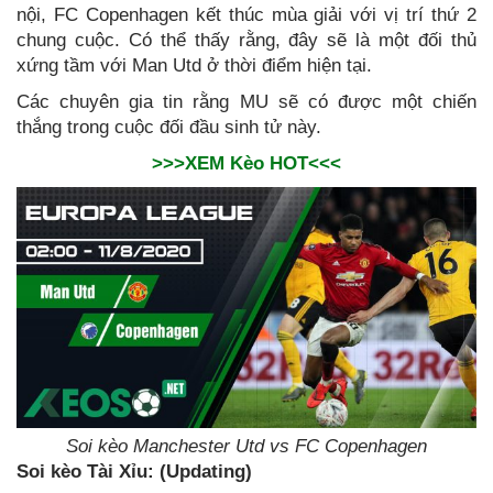
nội, FC Copenhagen kết thúc mùa giải với vị trí thứ 2
chung cuộc. Có thể thấy rằng, đây sẽ là một đối thủ
xứng tầm với Man Utd ở thời điểm hiện tại.
Các chuyên gia tin rằng MU sẽ có được một chiến
thắng trong cuộc đối đầu sinh tử này.
>>>XEM Kèo HOT<<<
Soi kèo Manchester Utd vs FC Copenhagen
Soi kèo Tài Xỉu:
(Updating)