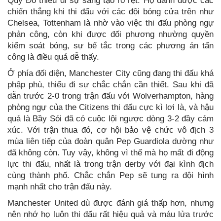
Quỷ Đỏ thiếu đi sự sáng tạo rõ rệt. Họ dành được các
chiến thắng khi thi đấu với các đội bóng cửa trên như
Chelsea, Tottenham là nhờ vào việc thi đấu phòng ngự
phản công, còn khi được đối phương nhường quyền
kiểm soát bóng, sự bế tắc trong các phương án tấn
công là điều quá dễ thấy.
Ở phía đối diện, Manchester City cũng đang thi đấu khá
phập phù, thiếu đi sự chắc chắn cần thiết. Sau khi đã
dẫn trước 2-0 trong trận đấu với Wolverhampton, hàng
phòng ngự của the Citizens thi đấu cực kì lơi là, và hậu
quả là Bầy Sói đã có cuộc lội ngược dòng 3-2 đầy cảm
xúc. Với trận thua đó, cơ hội bảo vệ chức vô địch 3
mùa liên tiếp của đoàn quân Pep Guardiola dường như
đã không còn. Tuy vậy, không vì thế mà họ mất đi động
lực thi đấu, nhất là trong trận derby với đại kình địch
cùng thành phố. Chắc chắn Pep sẽ tung ra đội hình
mạnh nhất cho trận đấu này.
Manchester United dù được đánh giá thấp hơn, nhưng
nên nhớ họ luôn thi đấu rất hiệu quả và máu lửa trước