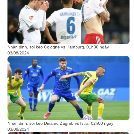
Nhận định, soi kèo Cologne vs Hamburg, 01h30 ngày
03/08/2024
Nhận định, soi kèo Dinamo Zagreb vs Istra, 02h00 ngày
03/08/2024