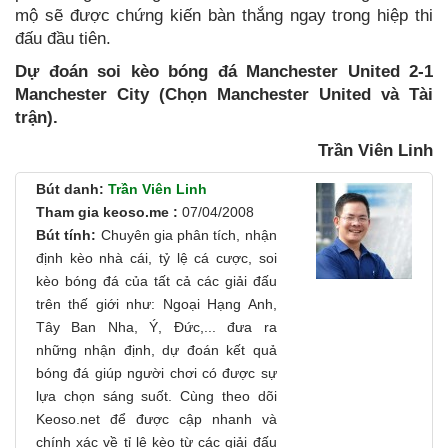
mộ sẽ được chứng kiến bàn thắng ngay trong hiệp thi
đấu đầu tiên.
Dự đoán
soi kèo bóng đá Manchester United 2-1
Manchester City (Chọn Manchester United và Tài
trận).
Trần Viên Linh
Bút danh:
Trần Viên Linh
Tham gia keoso.me :
07/04/2008
Bút tính:
Chuyên gia phân tích, nhận
định kèo nhà cái, tỷ lệ cá cược, soi
kèo bóng đá của tất cả các giải đấu
trên thế giới như: Ngoại Hạng Anh,
Tây Ban Nha, Ý, Đức,... đưa ra
những nhận định, dự đoán kết quả
bóng đá giúp người chơi có được sự
lựa chọn sáng suốt. Cùng theo dõi
Keoso.net để được cập nhanh và
chính xác về tỉ lệ kèo từ các giải đấu