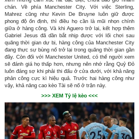
chán. Về phía Manchester City. Với việc Sterling,
Mahrez cũng như Kevin De Bruyne luôn giữ được
phong độ ổn định, thì điều họ cần là mũi nhọn chính
giữa ở hàng công. Và khi Aguero trở lại, kết hợp thêm
Gabriel Jesus đã dần bắt nhịp được với lối chơi sau
quãng thời gian dự bị, hàng công của Manchester City
đang thực sự bùng nổ trở lại trong quãng thời gian gần
đây. Còn đối với Manchester United, có thể người xem
sẽ đánh giá họ thấp hơn, nhưng nên nhớ rằng Quỷ Đỏ
luôn đáng sợ khi phải thi đấu ở cửa dưới, với khả năng
phản công cực kì hiệu quả. Trước hai hàng công như
vậy, khả năng cao kèo Tài sẽ nổ ở trận này.
>>> XEM Tỷ lệ kèo <<<