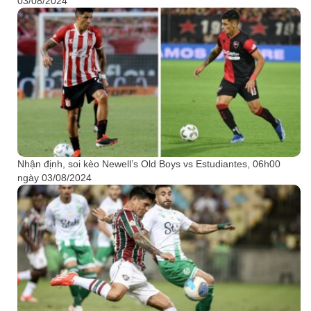
03/08/2024
Nhận định, soi kèo Newell’s Old Boys vs Estudiantes, 06h00
ngày 03/08/2024