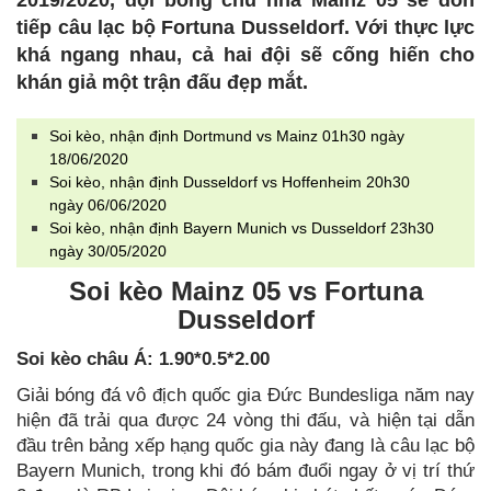
2019/2020, đội bóng chủ nhà Mainz 05 sẽ đón
tiếp câu lạc bộ Fortuna Dusseldorf. Với thực lực
khá ngang nhau, cả hai đội sẽ cống hiến cho
khán giả một trận đấu đẹp mắt.
Soi kèo, nhận định Dortmund vs Mainz 01h30 ngày
18/06/2020
Soi kèo, nhận định Dusseldorf vs Hoffenheim 20h30
ngày 06/06/2020
Soi kèo, nhận định Bayern Munich vs Dusseldorf 23h30
ngày 30/05/2020
Soi kèo Mainz 05 vs Fortuna
Dusseldorf
Soi kèo châu Á: 1.90*0.5*2.00
Giải bóng đá vô địch quốc gia Đức Bundesliga năm nay
hiện đã trải qua được 24 vòng thi đấu, và hiện tại dẫn
đầu trên bảng xếp hạng quốc gia này đang là câu lạc bộ
Bayern Munich, trong khi đó bám đuổi ngay ở vị trí thứ