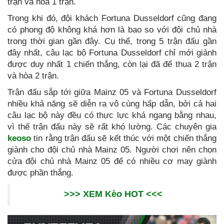
trận và hòa 1 trận.
Trong khi đó, đội khách Fortuna Dusseldorf cũng đang
có phong độ không khá hơn là bao so với đội chủ nhà
trong thời gian gần đây. Cụ thể, trong 5 trận đấu gần
đây nhất, câu lạc bộ Fortuna Dusseldorf chỉ mới giành
được duy nhất 1 chiến thắng, còn lại đã để thua 2 trận
và hòa 2 trận.
Trận đấu sắp tới giữa Mainz 05 và Fortuna Dusseldorf
nhiều khả năng sẽ diễn ra vô cùng hấp dẫn, bởi cả hai
câu lạc bộ này đều có thực lực khá ngang bằng nhau,
vì thế trận đấu này sẽ rất khó lường. Các chuyên gia
keoso
tin rằng trận đấu sẽ kết thúc với một chiến thắng
giành cho đội chủ nhà Mainz 05. Người chơi nên chọn
cửa đội chủ nhà Mainz 05 để có nhiều cơ may giành
được phần thắng.
>>> XEM Kèo HOT <<<