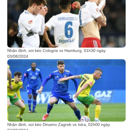
Nhận định, soi kèo Cologne vs Hamburg, 01h30 ngày
03/08/2024
Nhận định, soi kèo Dinamo Zagreb vs Istra, 02h00 ngày