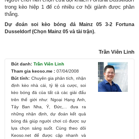
trong kèo hiệp 1 để có nhiều cơ hội giành được phần
thắng.
Dự đoán soi kèo bóng đá Mainz 05
3-2 Fortuna
Dusseldorf (Chọn Mainz 05 và tài trận).
Trần Viên Linh
Bút danh:
Trần Viên Linh
Tham gia keoso.me :
07/04/2008
Bút tính:
Chuyên gia phân tích, nhận
định kèo nhà cái, tỷ lệ cá cược, soi
kèo bóng đá của tất cả các giải đấu
trên thế giới như: Ngoại Hạng Anh,
Tây Ban Nha, Ý, Đức,... đưa ra
những nhận định, dự đoán kết quả
bóng đá giúp người chơi có được sự
lựa chọn sáng suốt. Cùng theo dõi
Keoso.net để được cập nhanh và