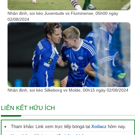
Nhận định, soi kèo Juventude vs Fluminense, 05h00 ngày
02/08/2024
Nhận định, soi kèo Silkeborg vs Molde, 00h15 ngày 02/08/2024
LIÊN KẾT HỮU ÍCH
Tham khảo: Link xem trực tiếp bóngá tại
Xoilacz
hôm nay.