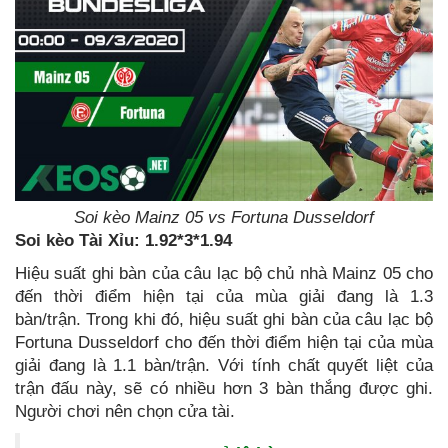
Soi kèo Mainz 05 vs Fortuna Dusseldorf
So
i kèo
Tài Xỉu: 1.92*3*1.94
Hiệu suất ghi bàn của câu lạc bộ chủ nhà Mainz 05 cho
đến thời điểm hiện tại của mùa giải đang là 1.3
bàn/trận. Trong khi đó, hiệu suất ghi bàn của câu lạc bộ
Fortuna Dusseldorf cho đến thời điểm hiện tại của mùa
giải đang là 1.1 bàn/trận. Với tính chất quyết liệt của
trận đấu này, sẽ có nhiều hơn 3 bàn thắng được ghi.
Người chơi nên chọn cửa tài.