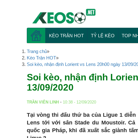
KÈO TRẬN HOT
TỶ LỆ KÈO
TOP NH
Trang chủ
»
Kèo Trận HOT
»
Soi kèo, nhận định Lorient vs Lens 20h00 ngày 13/09/2
Soi kèo, nhận định Lorie
13/09/2020
-
TRẦN VIÊN LINH
10:38 - 12/09/2020
Tại vòng thi đấu thứ ba của Ligue 1 diễn
Lens tới với sân Stade du Moustoir. Cả 
quốc gia Pháp, khi đã xuất sắc giành tấ
Ligue 2.