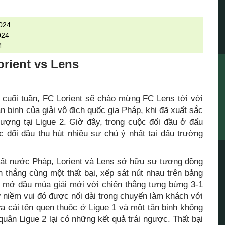
2024
024
4
orient vs Lens
o cuối tuần, FC Lorient sẽ chào mừng FC Lens tới với
n binh của giải vô địch quốc gia Pháp, khi đã xuất sắc
ượng tại Ligue 2. Giờ đây, trong cuộc đối đầu ở đấu
ộc đối đầu thu hút nhiều sự chú ý nhất tại đấu trường
nhất nước Pháp, Lorient và Lens sở hữu sự tương đồng
n thắng cùng một thất bại, xếp sát nút nhau trên bảng
ent mở đầu mùa giải mới với chiến thắng tưng bừng 3-1
 niềm vui đó được nối dài trong chuyến làm khách với
a cái tên quen thuộc ở Ligue 1 và một tân binh không
quân Ligue 2 lại có những kết quả trái ngược. Thất bại