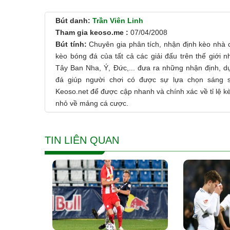
Bút danh:
Trần Viên Linh
Tham gia keoso.me :
07/04/2008
Bút tính:
Chuyên gia phân tích, nhận định kèo nhà cá
kèo bóng đá của tất cả các giải đấu trên thế giới 
Tây Ban Nha, Ý, Đức,... đưa ra những nhận định, 
đá giúp người chơi có được sự lựa chọn sáng s
Keoso.net để được cập nhanh và chính xác về tỉ lệ kè
nhỏ về mảng cá cược.
TIN LIÊN QUAN