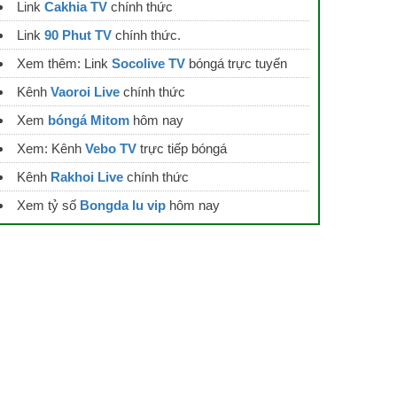
Link
Cakhia TV
chính thức
Link
90 Phut TV
chính thức.
Xem thêm: Link
Socolive TV
bóngá trực tuyến
Kênh
Vaoroi Live
chính thức
Xem
bóngá Mitom
hôm nay
Xem: Kênh
Vebo TV
trực tiếp bóngá
Kênh
Rakhoi Live
chính thức
Xem tỷ số
Bongda lu vip
hôm nay