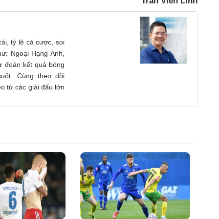
Trần Viên Linh
i, tỷ lệ cá cược, soi
như: Ngoại Hạng Anh,
dự đoán kết quả bóng
uốt. Cùng theo dõi
o từ các giải đấu lớn