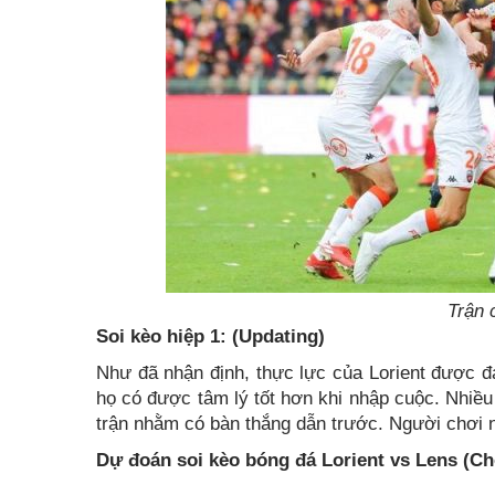
Trận 
Soi kèo hiệp 1:
(Updating)
Như đã nhận định, thực lực của Lorient được đ
họ có được tâm lý tốt hơn khi nhập cuộc. Nhiều
trận nhằm có bàn thắng dẫn trước. Người chơi n
Dự đoán soi kèo bóng đá Lorient vs Lens
(Ch