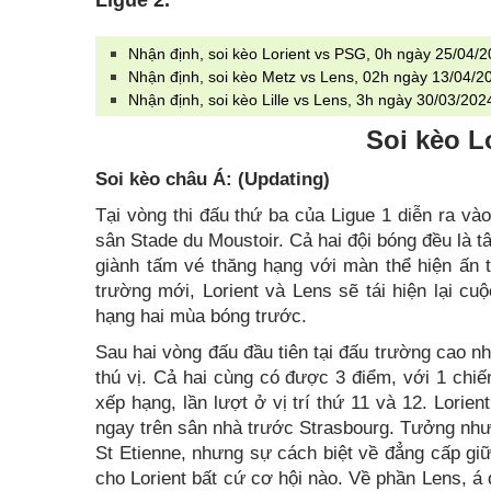
Nhận định, soi kèo Lorient vs PSG, 0h ngày 25/04/
Nhận định, soi kèo Metz vs Lens, 02h ngày 13/04/2
Nhận định, soi kèo Lille vs Lens, 3h ngày 30/03/202
Soi kèo L
Soi kèo châu Á:
(Updating)
Tại vòng thi đấu thứ ba của Ligue 1 diễn ra và
sân Stade du Moustoir. Cả hai đội bóng đều là tâ
giành tấm vé thăng hạng với màn thể hiện ấn t
trường mới, Lorient và Lens sẽ tái hiện lại cu
hạng hai mùa bóng trước.
Sau hai vòng đấu đầu tiên tại đấu trường cao 
thú vị. Cả hai cùng có được 3 điểm, với 1 chiế
xếp hạng, lần lượt ở vị trí thứ 11 và 12. Lori
ngay trên sân nhà trước Strasbourg. Tưởng như
St Etienne, nhưng sự cách biệt về đẳng cấp giữ
cho Lorient bất cứ cơ hội nào. Về phần Lens, á 