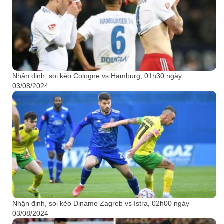
Nhận định, soi kèo Cologne vs Hamburg, 01h30 ngày
03/08/2024
Nhận định, soi kèo Dinamo Zagreb vs Istra, 02h00 ngày
03/08/2024