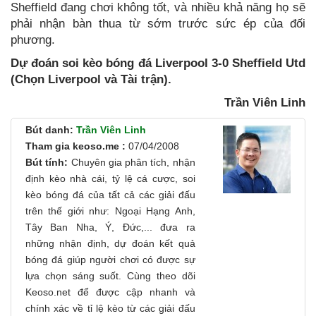
Sheffield đang chơi không tốt, và nhiều khả năng họ sẽ
phải nhận bàn thua từ sớm trước sức ép của đối
phương.
Dự đoán soi kèo bóng đá Liverpool 3-0 Sheffield Utd
(Chọn Liverpool và Tài
trận).
Trần Viên Linh
Bút danh:
Trần Viên Linh
Tham gia keoso.me :
07/04/2008
Bút tính:
Chuyên gia phân tích, nhận
định kèo nhà cái, tỷ lệ cá cược, soi
kèo bóng đá của tất cả các giải đấu
trên thế giới như: Ngoại Hạng Anh,
Tây Ban Nha, Ý, Đức,... đưa ra
những nhận định, dự đoán kết quả
bóng đá giúp người chơi có được sự
lựa chọn sáng suốt. Cùng theo dõi
Keoso.net để được cập nhanh và
chính xác về tỉ lệ kèo từ các giải đấu