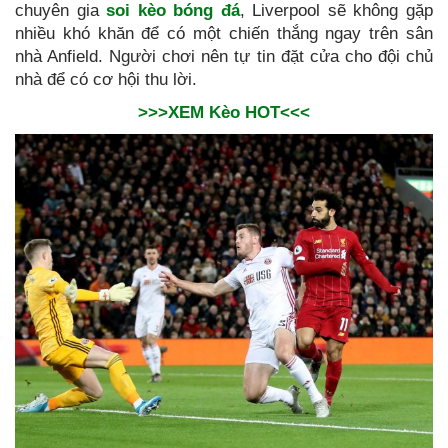
chuyên gia
soi kèo bóng đá
, Liverpool sẽ không gặp
nhiều khó khăn để có một chiến thắng ngay trên sân
nhà Anfield. Người chơi nên tự tin đặt cửa cho đội chủ
nhà để có cơ hội thu lời.
>>>XEM Kèo HOT<<<