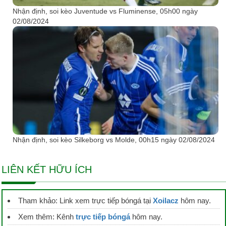
Nhận định, soi kèo Juventude vs Fluminense, 05h00 ngày
02/08/2024
Nhận định, soi kèo Silkeborg vs Molde, 00h15 ngày 02/08/2024
LIÊN KẾT HỮU ÍCH
Tham khảo: Link xem trực tiếp bóngá tại
Xoilacz
hôm nay.
Xem thêm: Kênh
trực tiếp bóngá
hôm nay.