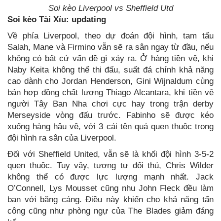
Soi kèo Liverpool vs Sheffield Utd
Soi kèo Tài Xỉu:
updating
Về phía Liverpool, theo dự đoán đội hình, tam tấu
Salah, Mane và Firmino vẫn sẽ ra sân ngay từ đầu, nếu
không có bất cứ vấn đề gì xảy ra. Ở hàng tiền vệ, khi
Naby Keita không thể thi đấu, suất đá chính khả năng
cao dành cho Jordan Henderson, Gini Wijnaldum cùng
bản hợp đồng chất lượng Thiago Alcantara, khi tiền vệ
người Tây Ban Nha chơi cực hay trong trận derby
Merseyside vòng đấu trước. Fabinho sẽ được kéo
xuống hàng hậu vệ, với 3 cái tên quá quen thuộc trong
đội hình ra sân của Liverpool.
Đối với Sheffield United, vẫn sẽ là khối đội hình 3-5-2
quen thuộc. Tuy vậy, tương tự đối thủ, Chris Wilder
không thể có được lực lượng mạnh nhất. Jack
O’Connell, Lys Mousset cũng nhu John Fleck đều làm
bạn với băng cáng. Điều này khiến cho khả năng tấn
công cũng như phòng ngự của The Blades giảm đáng