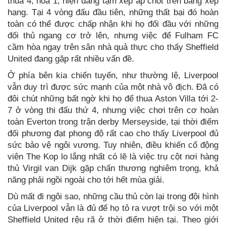
thua 4, hòa 1, hiện đang tạm xếp áp chót trên bảng xếp
hạng. Tại 4 vòng đấu đầu tiên, những thất bại đó hoàn
toàn có thể được chấp nhận khi họ đối đầu với những
đối thủ ngang cơ trở lên, nhưng việc để Fulham FC
cầm hòa ngay trên sân nhà quả thực cho thấy Sheffield
United đang gặp rất nhiều vấn đề.
Ở phía bên kia chiến tuyến, như thường lệ, Liverpool
vẫn duy trì được sức mạnh của một nhà vô địch. Đã có
đôi chút những bất ngờ khi họ để thua Aston Villa tới 2-
7 ở vòng thi đấu thứ 4, nhưng việc chơi trên cơ hoàn
toàn Everton trong trận derby Merseyside, tại thời điểm
đối phương đạt phong độ rất cao cho thấy Liverpool đủ
sức bảo vệ ngôi vương. Tuy nhiên, điều khiến cổ động
viên The Kop lo lắng nhất có lẽ là việc trụ cột nơi hàng
thủ Virgil van Dijk gặp chấn thương nghiêm trọng, khả
năng phải ngồi ngoài cho tới hết mùa giải.
Dù mất đi ngôi sao, những cầu thủ còn lại trong đội hình
của Liverpool vẫn là đủ để họ tỏ ra vượt trội so với một
Sheffield United rệu rã ở thời điểm hiện tại. Theo giới