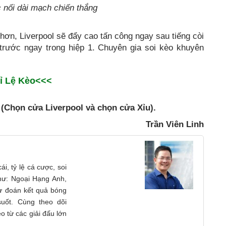
c nối dài mạch chiến thắng
 hơn, Liverpool sẽ đẩy cao tấn công ngay sau tiếng còi
trước ngay trong hiệp 1. Chuyên gia soi kèo khuyên
ỉ Lệ Kèo<<<
 (Chọn cửa Liverpool và chọn cửa Xỉu).
Trần Viên Linh
i, tỷ lệ cá cược, soi
như: Ngoại Hạng Anh,
dự đoán kết quả bóng
uốt. Cùng theo dõi
o từ các giải đấu lớn