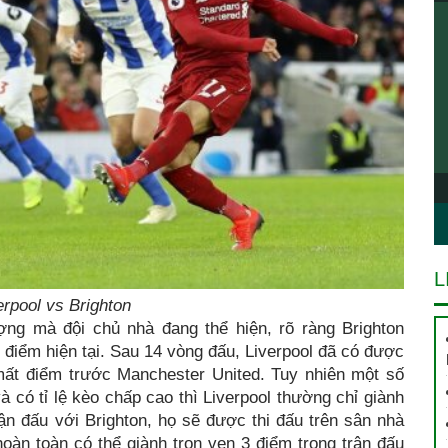
L
erpool vs Brighton
ợng mà đội chủ nhà đang thể hiện, rõ ràng Brighton
 điểm hiện tại. Sau 14 vòng đấu, Liverpool đã có được
 mất điểm trước Manchester United. Tuy nhiên một số
à có tỉ lệ kèo chấp cao thì Liverpool thường chỉ giành
rận đấu với Brighton, họ sẽ được thi đấu trên sân nhà
 hoàn toàn có thể giành trọn vẹn 3 điểm trong trận đấu