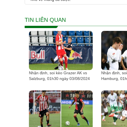
TIN LIÊN QUAN
Nhận định, soi kèo Grazer AK vs
Nhận định, so
Salzburg, 01h30 ngày 03/08/2024
Hamburg, 01h