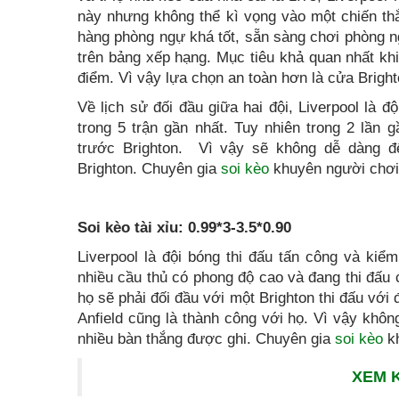
này nhưng không thể kì vọng vào một chiến thắ
hàng phòng ngự khá tốt, sẵn sàng chơi phòng n
trên bảng xếp hạng. Mục tiêu khả quan nhất khi
điểm. Vì vậy lựa chọn an toàn hơn là cửa Bright
Về lịch sử đối đầu giữa hai đội, Liverpool là đ
trong 5 trận gần nhất. Tuy nhiên trong 2 lần gầ
trước Brighton. Vì vậy sẽ không dễ dàng đ
Brighton. Chuyên gia
soi kèo
khuyên người chơi
Soi kèo tài xỉu: 0.99*3-3.5*0.90
Liverpool là đội bóng thi đấu tấn công và ki
nhiều cầu thủ có phong độ cao và đang thi đấu c
họ sẽ phải đối đầu với một Brighton thi đấu với
Anfield cũng là thành công với họ. Vì vậy khôn
nhiều bàn thắng được ghi. Chuyên gia
soi kèo
kh
XEM 