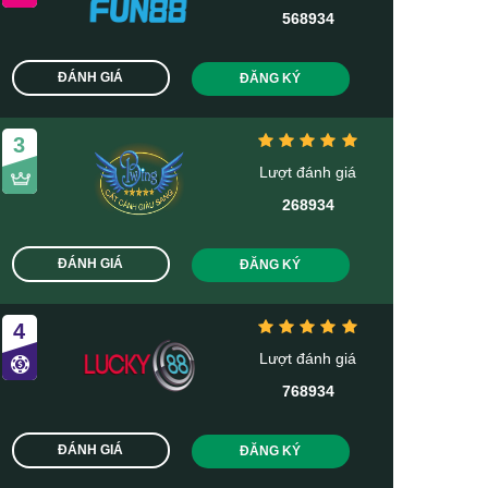
568934
ĐÁNH GIÁ
ĐĂNG KÝ
3
Lượt đánh giá
268934
ĐÁNH GIÁ
ĐĂNG KÝ
4
Lượt đánh giá
768934
ĐÁNH GIÁ
ĐĂNG KÝ