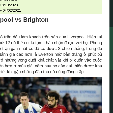
y 8/10/2023
ày 04/02/2021
rpool vs Brighton
ó trận đấu làm khách trên sân của Liverpool. Hiện tại
thứ 12 có thể coi là tạm chấp nhận được với họ. Phong
 5 trận gần nhất có đã có được 2 chiến thắng, trong đó
đánh giá cao hơn là Everton nhờ bàn thắng ở phút bù
có những vòng đuối khá chật vật khi bị cuốn vào cuộc
toàn hơn ở mùa giải năm nay họ cần cải thiện được khả
thiết khi gặp những đấu thủ có cùng đẳng cấp.