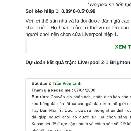
Liverpool sẽ tiếp tụ
Soi kèo hiệp 1: 0.89*0-0.5*0.99
Với lợi thế sân nhà và là đội được đánh giá cao
khai cuộc. Họ hoàn toàn có thể vươn lên dẫn 
người chơi nên chọn cửa Liverpool hiệp 1.
XEM T
Dự đoán kết quả trận: Liverpool 2-1 Brighton
Bút danh:
Trần Viên Linh
Tham gia keoso.me :
07/04/2008
Bút tính:
Chuyên gia phân tích, nhận định kèo nhà cá
kèo bóng đá của tất cả các giải đấu trên thế giới 
Tây Ban Nha, Ý, Đức,... đưa ra những nhận định, 
đá giúp người chơi có được sự lựa chọn sáng s
Keoso.net để được cập nhanh và chính xác về tỉ lệ kè
nhỏ về mảng cá cược.