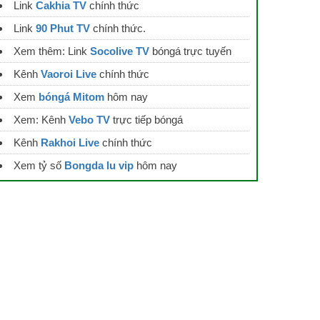
Link
Cakhia TV
chính thức
Link
90 Phut TV
chính thức.
Xem thêm: Link
Socolive TV
bóngá trực tuyến
Kênh
Vaoroi Live
chính thức
Xem
bóngá Mitom
hôm nay
Xem: Kênh
Vebo TV
trực tiếp bóngá
Kênh
Rakhoi Live
chính thức
Xem tỷ số
Bongda lu vip
hôm nay