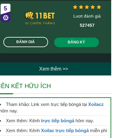
5
Lượt đánh giá
527457
ĐÁNH GIÁ
ĐĂNG KÝ
Xem thêm >>
IÊN KẾT HỮU ÍCH
Tham khảo: Link xem trực tiếp bóngá tại
Xoilacz
hôm nay.
Xem thêm: Kênh
trực tiếp bóngá
hôm nay.
Xem thêm: Kênh
Xoilac trực tiếp bóngá
miễn phí