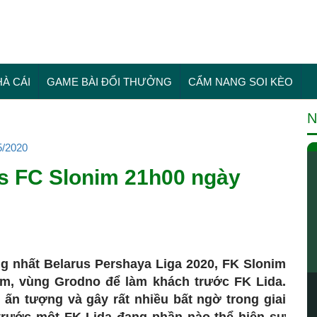
À CÁI
GAME BÀI ĐỔI THƯỞNG
CẨM NANG SOI KÈO
N
5/2020
vs FC Slonim 21h00 ngày
g nhất Belarus Pershaya Liga 2020, FK Slonim
um, vùng Grodno để làm khách trước FK Lida.
ấn tượng và gây rất nhiều bất ngờ trong giai
 trước một FK Lida đang phần nào thể hiện sự