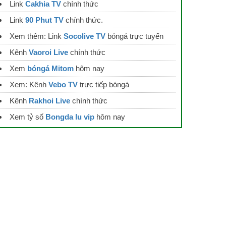
Link
Cakhia TV
chính thức
Link
90 Phut TV
chính thức.
Xem thêm: Link
Socolive TV
bóngá trực tuyến
Kênh
Vaoroi Live
chính thức
Xem
bóngá Mitom
hôm nay
Xem: Kênh
Vebo TV
trực tiếp bóngá
Kênh
Rakhoi Live
chính thức
Xem tỷ số
Bongda lu vip
hôm nay