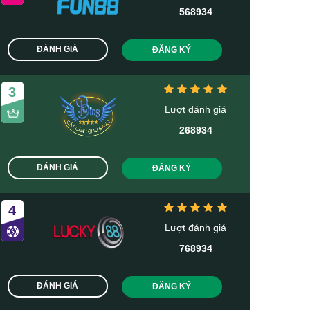
568934
ĐÁNH GIÁ
ĐĂNG KÝ
3
Lượt đánh giá
268934
ĐÁNH GIÁ
ĐĂNG KÝ
4
Lượt đánh giá
768934
ĐÁNH GIÁ
ĐĂNG KÝ