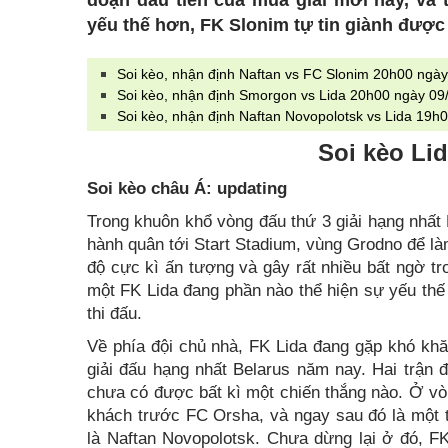
yếu thế hơn, FK Slonim tự tin giành được 
Soi kèo, nhận định Naftan vs FC Slonim 20h00 ngà
Soi kèo, nhận định Smorgon vs Lida 20h00 ngày 09
Soi kèo, nhận định Naftan Novopolotsk vs Lida 19h
Soi kèo Li
Soi kèo châu Á: updating
Trong khuôn khổ vòng đấu thứ 3 giải hạng nhất
hành quân tới Start Stadium, vùng Grodno để l
độ cực kì ấn tượng và gây rất nhiều bất ngờ tr
một FK Lida đang phần nào thể hiện sự yếu thế
thi đấu.
Về phía đội chủ nhà, FK Lida đang gặp khó khă
giải đấu hạng nhất Belarus năm nay. Hai trận đ
chưa có được bất kì một chiến thắng nào. Ở vò
khách trước FC Orsha, và ngay sau đó là một t
là Naftan Novopolotsk. Chưa dừng lại ở đó, FK 