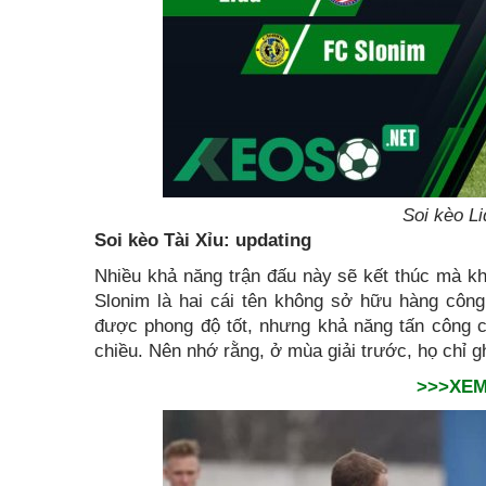
Soi kèo L
Soi kèo Tài Xỉu: updating
Nhiều khả năng trận đấu này sẽ kết thúc mà k
Slonim là hai cái tên không sở hữu hàng công
được phong độ tốt, nhưng khả năng tấn công 
chiều. Nên nhớ rằng, ở mùa giải trước, họ chỉ g
>>>XEM 