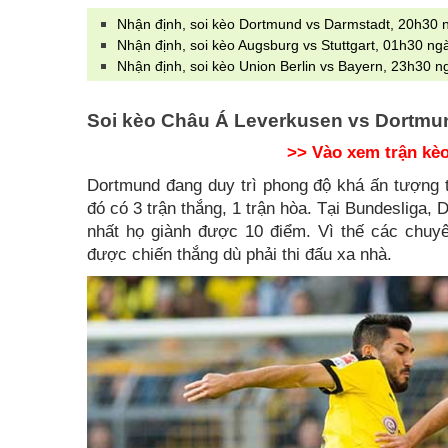
Nhận định, soi kèo Dortmund vs Darmstadt, 20h30 
Nhận định, soi kèo Augsburg vs Stuttgart, 01h30 ng
Nhận định, soi kèo Union Berlin vs Bayern, 23h30 
Soi kèo Châu Á Leverkusen vs Dortmund
>> Vào xem trận kè
Dortmund đang duy trì phong độ khá ấn tượng tr
đó có 3 trận thắng, 1 trận hòa. Tại Bundesliga, 
nhất họ giành được 10 điểm. Vì thế các chuyên
được chiến thắng dù phải thi đấu xa nhà.