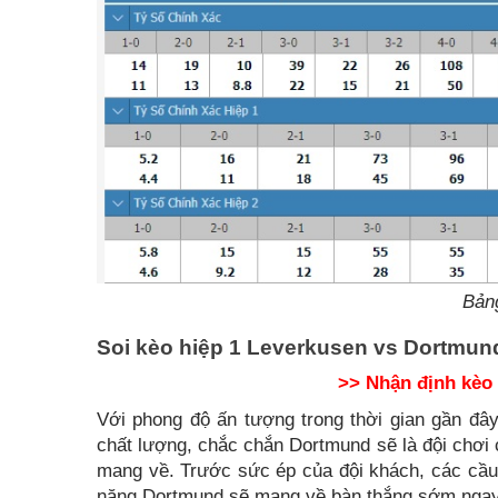
Bảng
Soi kèo hiệp 1 Leverkusen vs Dortmund:
>> Nhận định kèo
Với phong độ ấn tượng trong thời gian gần đâ
chất lượng, chắc chắn Dortmund sẽ là đội chơi
mang về. Trước sức ép của đội khách, các cầu
năng Dortmund sẽ mang về bàn thắng sớm ngay 