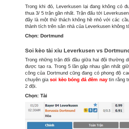
Trong khi đó, Leverkusen lại đang không có đ
thua 3/ 5 trận gần nhất. Trận đấu tới Leverkuse
đây là một thử thách không hề nhỏ với các cầ
thành tích trên sân nhà của Leverkusen không tố
Chọn: Dortmund
Soi kèo tài xỉu Leverkusen vs Dortmund
Trong những trận đối đầu giữa hai đội thường di
được tạo ra. Trong 5 lần gặp nhau gần nhất gi
công của Dortmund cũng đang có phong độ cao
chuyên gia
soi kèo bóng đá đêm nay
tin rằng 
2 đội.
Chọn: Tài