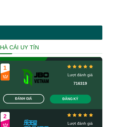
HÀ CÁI UY TÍN
1
Lượt đánh giá
716319
ĐÁNH GIÁ
ĐĂNG KÝ
2
Lượt đánh giá