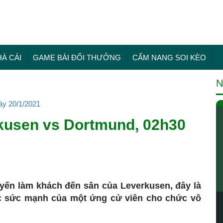
À CÁI
GAME BÀI ĐỔI THƯỞNG
CẨM NANG SOI KÈO
N
ày 20/1/2021
rkusen vs Dortmund, 02h30
yến làm khách đến sân của Leverkusen, đây là
c sức mạnh của một ứng cử viên cho chức vô