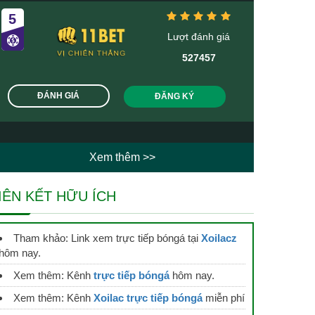
5
Lượt đánh giá
527457
ĐÁNH GIÁ
ĐĂNG KÝ
Xem thêm >>
IÊN KẾT HỮU ÍCH
Tham khảo: Link xem trực tiếp bóngá tại
Xoilacz
hôm nay.
Xem thêm: Kênh
trực tiếp bóngá
hôm nay.
Xem thêm: Kênh
Xoilac trực tiếp bóngá
miễn phí