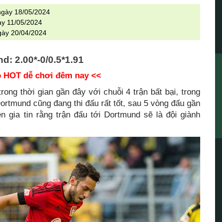
ngày 18/05/2024
ày 11/05/2024
ngày 20/04/2024
: 2.00*-0/0.5*1.91
o HOT dễ chơi đêm nay <<
ong thời gian gần đây với chuỗi 4 trận bất bại, trong
Dortmund cũng đang thi đấu rất tốt, sau 5 vòng đấu gần
 gia tin rằng trận đấu tới Dortmund sẽ là đội giành