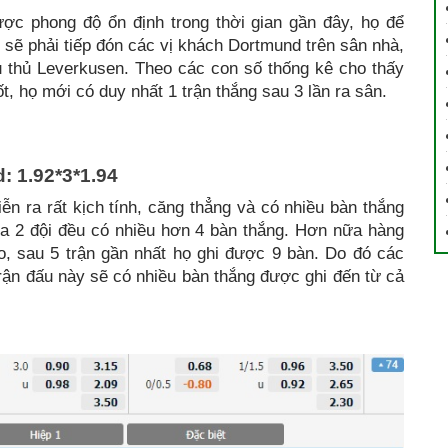
ược phong độ ổn định trong thời gian gần đây, họ để
n sẽ phải tiếp đón các vị khách Dortmund trên sân nhà,
u thủ Leverkusen. Theo các con số thống kê cho thấy
t, họ mới có duy nhất 1 trận thắng sau 3 lần ra sân.
: 1.92*3*1.94
ễn ra rất kịch tính, căng thẳng và có nhiều bàn thắng
ữa 2 đội đều có nhiều hơn 4 bàn thắng. Hơn nữa hàng
, sau 5 trận gần nhất họ ghi được 9 bàn. Do đó các
trận đấu này sẽ có nhiều bàn thắng được ghi đến từ cả