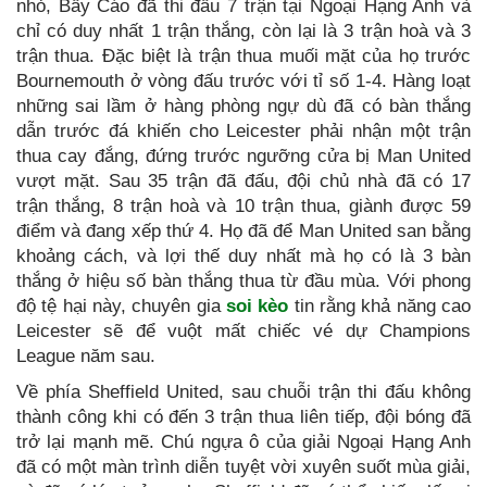
nhỏ, Bầy Cáo đã thi đấu 7 trận tại Ngoại Hạng Anh và
chỉ có duy nhất 1 trận thắng, còn lại là 3 trận hoà và 3
trận thua. Đặc biệt là trận thua muối mặt của họ trước
Bournemouth ở vòng đấu trước với tỉ số 1-4. Hàng loạt
những sai lầm ở hàng phòng ngự dù đã có bàn thắng
dẫn trước đá khiến cho Leicester phải nhận một trận
thua cay đắng, đứng trước ngưỡng cửa bị Man United
vượt mặt. Sau 35 trận đã đấu, đội chủ nhà đã có 17
trận thắng, 8 trận hoà và 10 trận thua, giành được 59
điểm và đang xếp thứ 4. Họ đã để Man United san bằng
khoảng cách, và lợi thế duy nhất mà họ có là 3 bàn
thắng ở hiệu số bàn thắng thua từ đầu mùa. Với phong
độ tệ hại này, chuyên gia
soi kèo
tin rằng khả năng cao
Leicester sẽ để vuột mất chiếc vé dự Champions
League năm sau.
Về phía Sheffield United, sau chuỗi trận thi đấu không
thành công khi có đến 3 trận thua liên tiếp, đội bóng đã
trở lại mạnh mẽ. Chú ngựa ô của giải Ngoại Hạng Anh
đã có một màn trình diễn tuyệt vời xuyên suốt mùa giải,