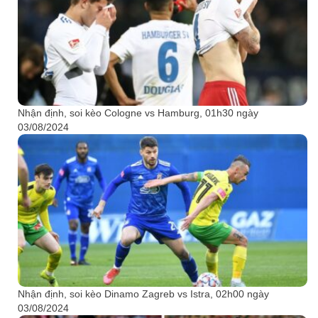
Nhận định, soi kèo Cologne vs Hamburg, 01h30 ngày
03/08/2024
Nhận định, soi kèo Dinamo Zagreb vs Istra, 02h00 ngày
03/08/2024