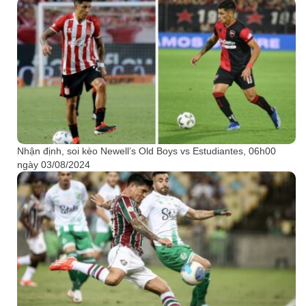
Nhận định, soi kèo Newell’s Old Boys vs Estudiantes, 06h00
ngày 03/08/2024