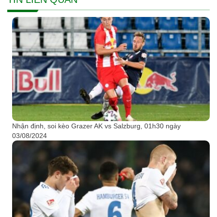
Nhận định, soi kèo Grazer AK vs Salzburg, 01h30 ngày
03/08/2024