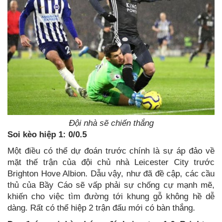
Đội nhà sẽ chiến thắng
Soi kèo hiệp 1: 0/0.5
Một điều có thể dự đoán trước chính là sự áp đảo về
mặt thế trận của đội chủ nhà Leicester City trước
Brighton Hove Albion. Dẫu vậy, như đã đề cập, các cầu
thủ của Bầy Cáo sẽ vấp phải sự chống cự mạnh mẽ,
khiến cho việc tìm đường tới khung gỗ không hề dễ
dàng. Rất có thể hiệp 2 trận đấu mới có bàn thắng.