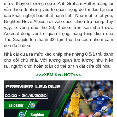
mà vị thuyền trưởng người Anh Graham Potter mang lại
vẫn thiếu đi những yếu tố quan trọng để thi đấu tại giải
đấu khắc nghiệt bậc nhất hành tinh. Như một lẽ tất yếu,
Brighton Hove Albion rơi vào cuộc chiến trụ hạng. Tuy
vậy, ở vòng đấu thứ 30, 3 điểm trên sân nhà trước
Arsenal đóng vai trò quan trọng, nâng tổng điểm của
The Seaguls lên thành 32, tạm thời bỏ cách nhóm cầm
đèn đỏ 5 điểm.
Nhà cái đưa ra mức kèo chấp nhẹ nhàng 0.5/1 trái dành
cho đội chủ nhà. Với tương quan lực lượng như hiện
tại, người chơi hoàn toàn có thể tự tin đặt cửa đội nhà.
>>>XEM Kèo HOT<<<