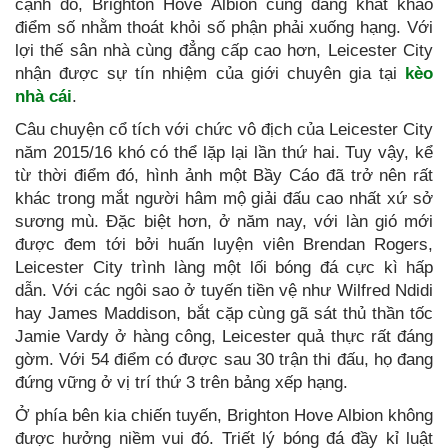
cạnh đó, Brighton Hove Albion cũng đang khát khao
điểm số nhằm thoát khỏi số phận phải xuống hạng. Với
lợi thế sân nhà cùng đẳng cấp cao hơn, Leicester City
nhận được sự tín nhiệm của giới chuyên gia tại
kèo
nhà cái
.
Câu chuyện cổ tích với chức vô địch của Leicester City
năm 2015/16 khó có thể lặp lại lần thứ hai. Tuy vậy, kể
từ thời điểm đó, hình ảnh một Bầy Cáo đã trở nên rất
khác trong mắt người hâm mộ giải đấu cao nhất xứ sở
sương mù. Đặc biệt hơn, ở năm nay, với làn gió mới
được đem tới bởi huấn luyện viên Brendan Rogers,
Leicester City trình làng một lối bóng đá cực kì hấp
dẫn. Với các ngôi sao ở tuyến tiền vệ như Wilfred Ndidi
hay James Maddison, bắt cặp cùng gã sát thủ thần tốc
Jamie Vardy ở hàng công, Leicester quả thực rất đáng
gờm. Với 54 điểm có được sau 30 trận thi đấu, họ đang
đứng vững ở vị trí thứ 3 trên bảng xếp hạng.
Ở phía bên kia chiến tuyến, Brighton Hove Albion không
được hưởng niềm vui đó. Triết lý bóng đá đầy kỉ luật