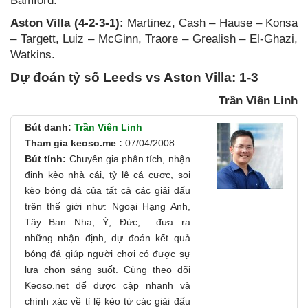
Bamford.
Aston Villa (4-2-3-1):
Martinez, Cash – Hause – Konsa
– Targett, Luiz – McGinn, Traore – Grealish – El-Ghazi,
Watkins.
Dự đoán tỷ số Leeds vs Aston Villa: 1-3
Trần Viên Linh
Bút danh:
Trần Viên Linh
Tham gia keoso.me :
07/04/2008
Bút tính:
Chuyên gia phân tích, nhận
định kèo nhà cái, tỷ lệ cá cược, soi
kèo bóng đá của tất cả các giải đấu
trên thế giới như: Ngoại Hạng Anh,
Tây Ban Nha, Ý, Đức,... đưa ra
những nhận định, dự đoán kết quả
bóng đá giúp người chơi có được sự
lựa chọn sáng suốt. Cùng theo dõi
Keoso.net để được cập nhanh và
chính xác về tỉ lệ kèo từ các giải đấu