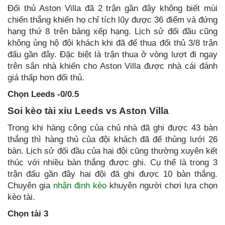
Đối thủ Aston Villa đã 2 trận gần đây không biết mùi
chiến thắng khiến họ chỉ tích lũy được 36 điểm và đứng
hạng thứ 8 trên bảng xếp hạng. Lịch sử đối đầu cũng
không ủng hộ đội khách khi đã để thua đối thủ 3/8 trận
đấu gần đây. Đặc biệt là trận thua ở vòng lượt đi ngay
trên sân nhà khiến cho Aston Villa được nhà cái đánh
giá thấp hơn đối thủ.
Chọn Leeds -0/0.5
Soi kèo tài xỉu
Leeds vs Aston Villa
Trong khi hàng công của chủ nhà đã ghi được 43 bàn
thắng thì hàng thủ của đội khách đã để thủng lưới 26
bàn. Lịch sử đối đầu của hai đội cũng thường xuyên kết
thúc với nhiều bàn thắng được ghi. Cụ thể là trong 3
trận đấu gần đây hai đội đã ghi được 10 bàn thắng.
Chuyên gia
nhận định kèo
khuyên người chơi lựa chọn
kèo tài.
Chọn tài 3