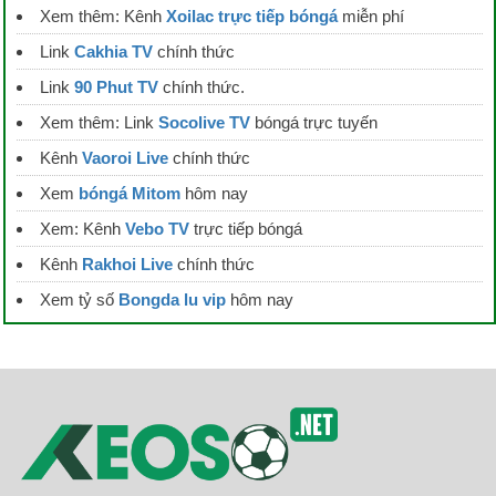
Xem thêm: Kênh
Xoilac trực tiếp bóngá
miễn phí
Link
Cakhia TV
chính thức
Link
90 Phut TV
chính thức.
Xem thêm: Link
Socolive TV
bóngá trực tuyến
Kênh
Vaoroi Live
chính thức
Xem
bóngá Mitom
hôm nay
Xem: Kênh
Vebo TV
trực tiếp bóngá
Kênh
Rakhoi Live
chính thức
Xem tỷ số
Bongda lu vip
hôm nay