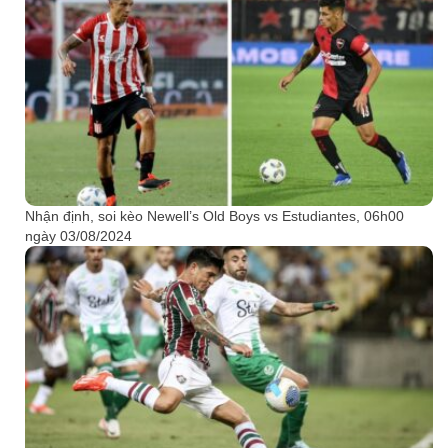
Nhận định, soi kèo Newell’s Old Boys vs Estudiantes, 06h00
ngày 03/08/2024