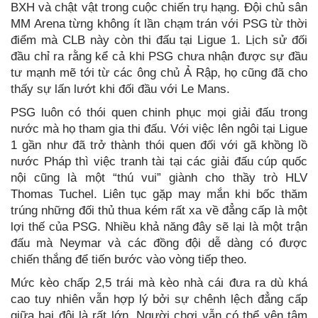
BXH và chật vật trong cuộc chiến trụ hạng. Đội chủ sân
MM Arena từng không ít lần chạm trán với PSG từ thời
điểm mà CLB này còn thi đấu tại Ligue 1. Lịch sử đối
đầu chỉ ra rằng kể cả khi PSG chưa nhận được sự đầu
tư mạnh mẽ tới từ các ông chủ Ả Rập, họ cũng đã cho
thấy sự lấn lướt khi đối đầu với Le Mans.
PSG luôn có thói quen chinh phục mọi giải đấu trong
nước mà họ tham gia thi đấu. Với việc lên ngôi tại Ligue
1 gần như đã trở thành thói quen đối với gã khồng lồ
nước Pháp thì việc tranh tài tại các giải đấu cúp quốc
nội cũng là một “thú vui” giành cho thầy trò HLV
Thomas Tuchel. Liên tục gặp may mắn khi bốc thăm
trúng những đối thủ thua kém rất xa về đẳng cấp là một
lợi thế của PSG. Nhiều khả năng đây sẽ lại là một trận
đấu mà Neymar và các đồng đội dễ dàng có được
chiến thắng để tiến bước vào vòng tiếp theo.
Mức kèo chấp 2,5 trái mà kèo nhà cái đưa ra dù khá
cao tuy nhiên vẫn hợp lý bởi sự chênh lệch đẳng cấp
giữa hai đội là rất lớn. Người chơi vẫn có thể yên tâm