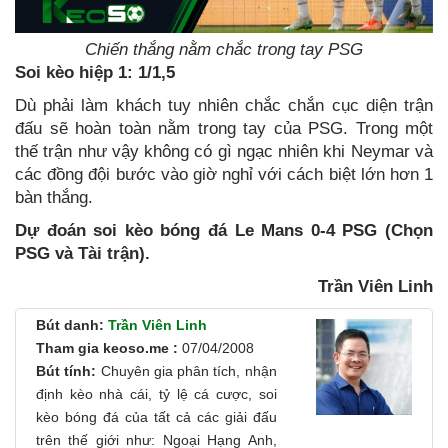
Chiến thắng nằm chắc trong tay PSG
Soi kèo hiệp 1: 1/1,5
Dù phải làm khách tuy nhiên chắc chắn cục diện trận
đấu sẽ hoàn toàn nằm trong tay của PSG. Trong một
thế trận như vậy không có gì ngạc nhiên khi Neymar và
các đồng đội bước vào giờ nghỉ với cách biệt lớn hơn 1
bàn thắng.
Dự đoán
soi kèo bóng đá Le Mans 0-4 PSG (Chọn
PSG và Tài trận).
Trần Viên Linh
Bút danh:
Trần Viên Linh
Tham gia keoso.me :
07/04/2008
Bút tính:
Chuyên gia phân tích, nhận
định kèo nhà cái, tỷ lệ cá cược, soi
kèo bóng đá của tất cả các giải đấu
trên thế giới như: Ngoại Hạng Anh,