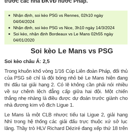
trước các nhà ĐKVĐ nước Pháp.
Nhận định, soi kèo PSG vs Rennes, 02h10 ngày
04/04/2024
Nhận định, soi kèo PSG vs Nice, 3h10 ngày 14/3/2024
Soi kèo, nhận định Bordeaux vs Le Mans 02h55 ngày
04/01/2020
Soi kèo Le Mans vs PSG
Soi kèo châu Á: 2,5
Trong khuôn khổ vòng 1/16 Cúp Liên đoàn Pháp, đối thủ
của PSG sẽ chỉ là đội bóng nhỏ bé Le Mans hiện đang
thi đấu tại giải hạng 2. Có lẽ không cần phải nói nhiều
về sự chênh lệch đẳng cấp giữa hai đội. Một chiến
thắng nhẹ nhàng là điều được dự đoán trước giành cho
nhà đương kim vô địch Ligue 1.
Le Mans là một CLB nhược tiểu tại Ligue 2, giải hạng
Nhì trong hệ thống các giải đấu trực thuộc xứ sở lục
lăng. Thầy trò HLV Richard Déziré đang xếp thứ 18 trên