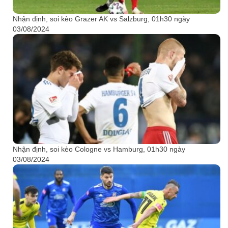
Nhận định, soi kèo Grazer AK vs Salzburg, 01h30 ngày
03/08/2024
Nhận định, soi kèo Cologne vs Hamburg, 01h30 ngày
03/08/2024