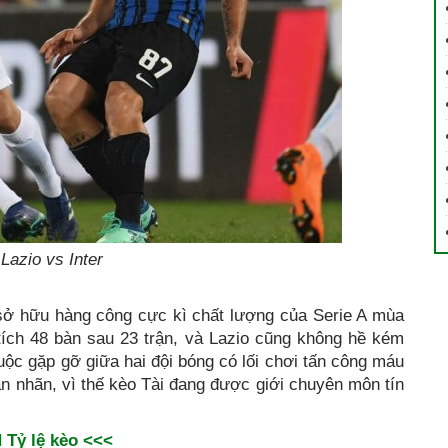
Lazio vs Inter
 sở hữu hàng công cực kì chất lượng của Serie A mùa
tích 48 bàn sau 23 trận, và Lazio cũng không hề kém
ộc gặp gỡ giữa hai đội bóng có lối chơi tấn công máu
 nhãn, vì thế kèo Tài đang được giới chuyên môn tín
Tỷ lệ kèo <<<