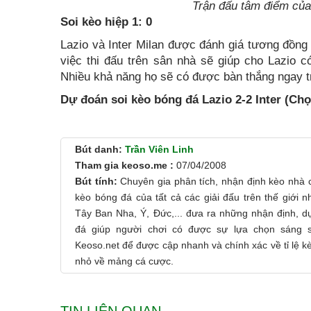
Trận đấu tâm điểm của
Soi kèo hiệp 1: 0
Lazio và Inter Milan được đánh giá tương đồng
việc thi đấu trên sân nhà sẽ giúp cho Lazio có
Nhiều khả năng họ sẽ có được bàn thắng ngay tr
Dự đoán
soi kèo bóng đá Lazio 2-2 Inter (Chọ
Bút danh:
Trần Viên Linh
Tham gia keoso.me :
07/04/2008
Bút tính:
Chuyên gia phân tích, nhận định kèo nhà cá
kèo bóng đá của tất cả các giải đấu trên thế giới 
Tây Ban Nha, Ý, Đức,... đưa ra những nhận định, 
đá giúp người chơi có được sự lựa chọn sáng s
Keoso.net để được cập nhanh và chính xác về tỉ lệ kè
nhỏ về mảng cá cược.
TIN LIÊN QUAN