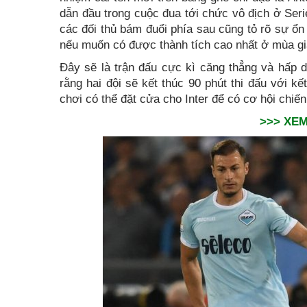
dẫn đầu trong cuộc đua tới chức vô địch ở Serie 
các đối thủ bám đuổi phía sau cũng tỏ rõ sự ổn đ
nếu muốn có được thành tích cao nhất ở mùa gi
Đây sẽ là trận đấu cực kì căng thẳng và hấp 
rằng hai đội sẽ kết thúc 90 phút thi đấu với kế
chơi có thể đặt cửa cho Inter để có cơ hội chiế
>>> XEM