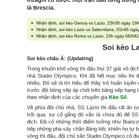
là Brescia.
Nhận định, soi kèo Genoa vs Lazio, 23h30 ngày 19
Nhận định, soi kèo Lazio vs Salernitana, 01h45 ngà
Nhận định, soi kèo Roma vs Lazio, 23h ngày 06/04
Soi kèo La
Soi kèo châu Á:
(Updating)
Trong khuôn khổ vòng thi đấu thứ 37 giải vô địch
nhà Stadio Olympico. Khi đã hết mục tiêu thi 
nhiều. Đó sẽ là tín hiệu để thầy trò huấn luyệ
trước đội bóng xếp áp chót trên bảng xếp hạng là
theo nhận định của các chuyên gia
Kèo Số
.
Về phía đội chủ nhà, SS Lazio thi đấu rất ấn 
trôi qua, sự cố gắng đó vẫn là chưa đủ để SS
địch. Đã có những thời điểm tưởng như Biancoc
tiếp những pha sảy chân đáng tiếc khiến họ tự 
vòng thi đấu, đội chủ sân Stadio Olympico có đư