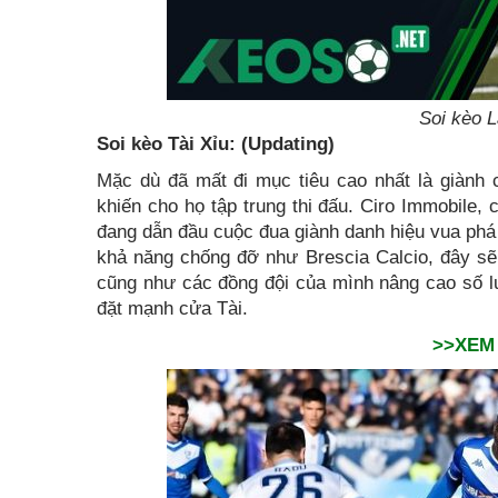
Soi kèo L
Soi kèo Tài Xỉu:
(Updating)
Mặc dù đã mất đi mục tiêu cao nhất là giành 
khiến cho họ tập trung thi đấu. Ciro Immobile, 
đang dẫn đầu cuộc đua giành danh hiệu vua phá l
khả năng chống đỡ như Brescia Calcio, đây sẽ 
cũng như các đồng đội của mình nâng cao số 
đặt mạnh cửa Tài.
>>XEM 