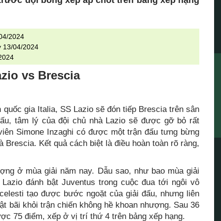
/04/2024
y 13/04/2024
/2024
zio vs Brescia
 quốc gia Italia, SS Lazio sẽ đón tiếp Brescia trên sân
đấu, tâm lý của đội chủ nhà Lazio sẽ được gỡ bỏ rất
n viên Simone Inzaghi có được một trận đấu tưng bừng
 Brescia. Kết quả cách biệt là điều hoàn toàn rõ ràng,
tượng ở mùa giải năm nay. Dẫu sao, như bao mùa giải
 Lazio đánh bật Juventus trong cuộc đua tới ngôi vô
elesti tạo được bước ngoặt của giải đấu, nhưng liên
bật bãi khỏi trận chiến không hề khoan nhượng. Sau 36
ợc 75 điểm, xếp ở vị trí thứ 4 trên bảng xếp hạng.