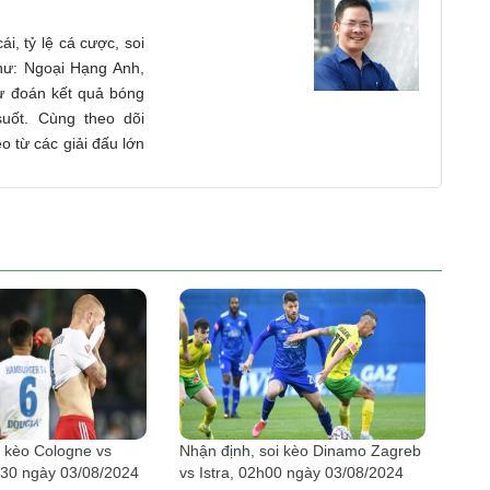
i, tỷ lệ cá cược, soi
như: Ngoại Hạng Anh,
dự đoán kết quả bóng
uốt. Cùng theo dõi
o từ các giải đấu lớn
i kèo Cologne vs
Nhận định, soi kèo Dinamo Zagreb
30 ngày 03/08/2024
vs Istra, 02h00 ngày 03/08/2024