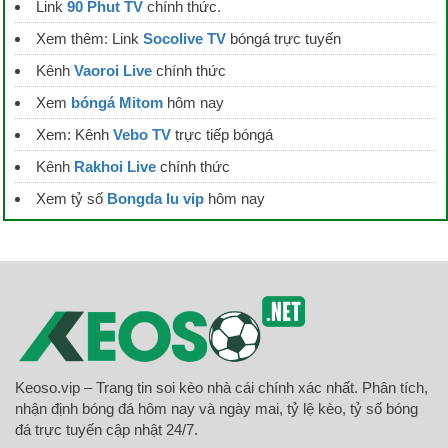
Link
90 Phut TV
chính thức.
Xem thêm: Link
Socolive TV
bóngá trực tuyến
Kênh
Vaoroi Live
chính thức
Xem
bóngá Mitom
hôm nay
Xem: Kênh
Vebo TV
trực tiếp bóngá
Kênh
Rakhoi Live
chính thức
Xem tỷ số
Bongda lu vip
hôm nay
Keoso.vip – Trang tin soi kèo nhà cái chính xác nhất. Phân tích,
nhận định bóng đá hôm nay và ngày mai, tỷ lệ kèo, tỷ số bóng
đá trực tuyến cập nhật 24/7.