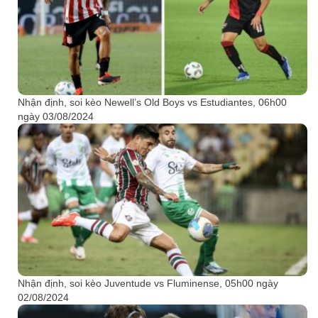
Nhận định, soi kèo Newell’s Old Boys vs Estudiantes, 06h00
ngày 03/08/2024
Nhận định, soi kèo Juventude vs Fluminense, 05h00 ngày
02/08/2024