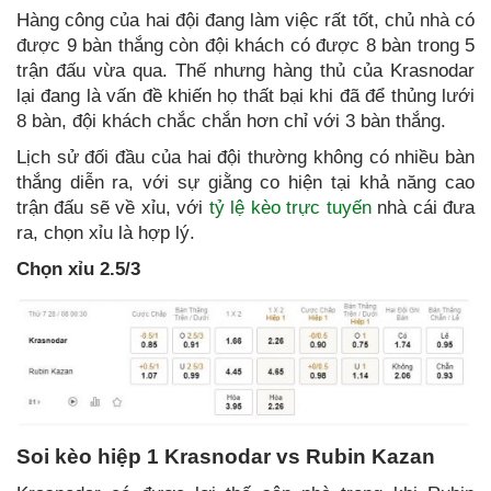
Hàng công của hai đội đang làm việc rất tốt, chủ nhà có
được 9 bàn thắng còn đội khách có được 8 bàn trong 5
trận đấu vừa qua. Thế nhưng hàng thủ của Krasnodar
lại đang là vấn đề khiến họ thất bại khi đã để thủng lưới
8 bàn, đội khách chắc chắn hơn chỉ với 3 bàn thắng.
Lịch sử đối đầu của hai đội thường không có nhiều bàn
thắng diễn ra, với sự giằng co hiện tại khả năng cao
trận đấu sẽ về xỉu, với
tỷ lệ kèo trực tuyến
nhà cái đưa
ra, chọn xỉu là hợp lý.
Chọn xỉu 2.5/3
Soi kèo hiệp 1 Krasnodar vs Rubin Kazan