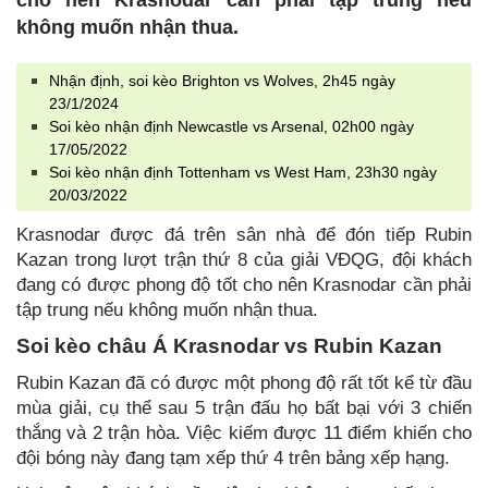
cho nên Krasnodar cần phải tập trung nếu
không muốn nhận thua.
Nhận định, soi kèo Brighton vs Wolves, 2h45 ngày
23/1/2024
Soi kèo nhận định Newcastle vs Arsenal, 02h00 ngày
17/05/2022
Soi kèo nhận định Tottenham vs West Ham, 23h30 ngày
20/03/2022
Krasnodar được đá trên sân nhà để đón tiếp Rubin
Kazan trong lượt trận thứ 8 của giải VĐQG, đội khách
đang có được phong độ tốt cho nên Krasnodar cần phải
tập trung nếu không muốn nhận thua.
Soi kèo châu Á Krasnodar vs Rubin Kazan
Rubin Kazan đã có được một phong độ rất tốt kể từ đầu
mùa giải, cụ thể sau 5 trận đấu họ bất bại với 3 chiến
thắng và 2 trận hòa. Việc kiếm được 11 điểm khiến cho
đội bóng này đang tạm xếp thứ 4 trên bảng xếp hạng.