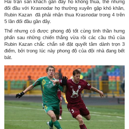
Hai trận sân khách gần đây họ không thua, thế nhưng
đối đầu với Krasnodar họ thường xuyên gặp khó khăn,
Rubin Kazan đã phải nhận thua Krasnodar trong 4 trên
5 lần đối đầu gần đây.
Thế nhưng có được phong độ tốt cùng tinh thần hưng
phấn sau những chiến thắng vừa rồi các cầu thủ của
Rubin Kazan chắc chắn sẽ đặt quyết tâm dành trọn 3
điểm, bởi trong lúc này phong độ của đội nhà đang bết
bát.