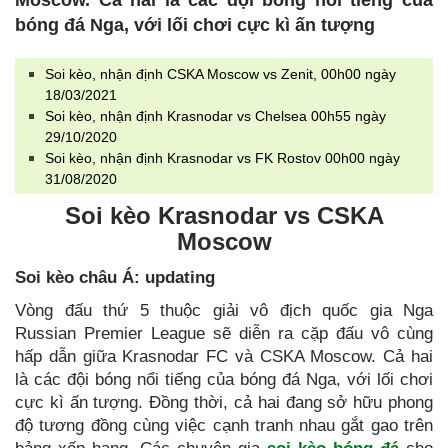
Moscow. Cả hai là các đội bóng nổi tiếng của
bóng đá Nga, với lối chơi cực kì ấn tượng
Soi kèo, nhận định CSKA Moscow vs Zenit, 00h00 ngày
18/03/2021
Soi kèo, nhận định Krasnodar vs Chelsea 00h55 ngày
29/10/2020
Soi kèo, nhận định Krasnodar vs FK Rostov 00h00 ngày
31/08/2020
Soi kèo Krasnodar vs CSKA
Moscow
Soi kèo châu Á:
updating
Vòng đấu thứ 5 thuộc giải vô địch quốc gia Nga
Russian Premier League sẽ diễn ra cặp đấu vô cùng
hấp dẫn giữa Krasnodar FC và CSKA Moscow. Cả hai
là các đội bóng nổi tiếng của bóng đá Nga, với lối chơi
cực kì ấn tượng. Đồng thời, cả hai đang sở hữu phong
độ tương đồng cùng việc cạnh tranh nhau gắt gao trên