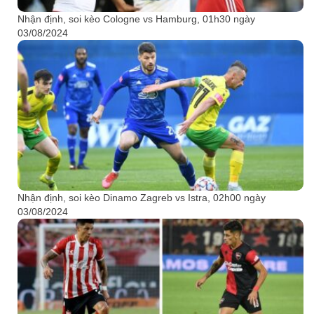
Nhận định, soi kèo Cologne vs Hamburg, 01h30 ngày
03/08/2024
Nhận định, soi kèo Dinamo Zagreb vs Istra, 02h00 ngày
03/08/2024