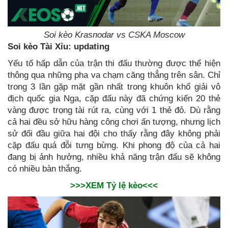
Soi kèo Krasnodar vs CSKA Moscow
Soi kèo Tài Xỉu: updating
Yếu tố hấp dẫn của trận thi đấu thường được thể hiện
thông qua những pha va chạm căng thẳng trên sân. Chỉ
trong 3 lần gặp mặt gần nhất trong khuôn khổ giải vô
địch quốc gia Nga, cặp đấu này đã chứng kiến 20 thẻ
vàng được trọng tài rút ra, cùng với 1 thẻ đỏ. Dù rằng
cả hai đều sở hữu hàng công chơi ấn tượng, nhưng lịch
sử đối đầu giữa hai đội cho thấy rằng đây không phải
cặp đấu quá đỗi tưng bừng. Khi phong độ của cả hai
đang bị ảnh hưởng, nhiều khả năng trận đấu sẽ không
có nhiều bàn thắng.
>>>XEM Tỷ lệ kèo<<<