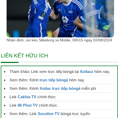
Nhận định, soi kèo Silkeborg vs Molde, 00h15 ngày 02/08/2024
LIÊN KẾT HỮU ÍCH
Tham khảo: Link xem trực tiếp bóngá tại
Xoilacz
hôm nay.
Xem thêm: Kênh
trực tiếp bóngá
hôm nay.
Xem thêm: Kênh
Xoilac trực tiếp bóngá
miễn phí
Link
Cakhia TV
chính thức
Link
90 Phut TV
chính thức.
Xem thêm: Link
Socolive TV
bóngá trực tuyến