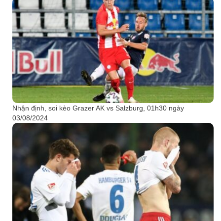
Nhận định, soi kèo Grazer AK vs Salzburg, 01h30 ngày
03/08/2024