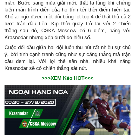
màn. Bước sang mùa giải mới, thật lạ lùng khi chứng
kiến màn trình diễn của họ tính tới thời điểm hiện tại.
Khó ai ngờ được một đội bóng lọt top 4 để thất thủ cả 2
lượt trận đầu tiên. Kịp thời quay trở lại với 2 chiến
thắng sau đó, CSKA Moscow có 6 điểm, bằng với
Krasnodar nhưng xếp dưới do hiệu số.
Cuộc đối đầu giữa hai đội luôn thu hút rất nhiều sự chú
ý, bởi tính cạnh tranh cũng như sự căng thẳng mà trận
cầu đem lại. Với lợi thế sân nhà, nhiều khả năng
Krasnodar sẽ có chiến thắng sát nút.
>>>XEM Kèo HOT<<<