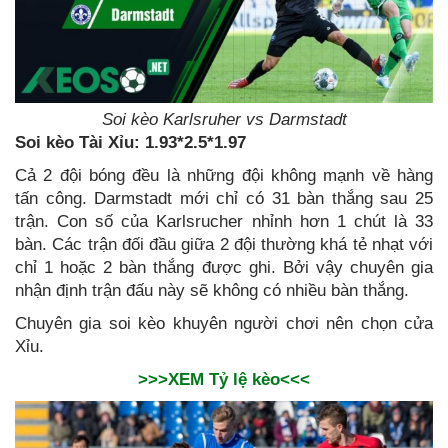
Soi kèo Karlsruher vs Darmstadt
Soi kèo Tài Xỉu:
1.93*2.5*1.97
Cả 2 đội bóng đều là những đội không mạnh về hàng
tấn công. Darmstadt mới chỉ có 31 bàn thắng sau 25
trận. Con số của Karlsrucher nhỉnh hơn 1 chút là 33
bàn. Các trận đối đầu giữa 2 đội thường khá tẻ nhạt với
chỉ 1 hoặc 2 bàn thắng được ghi. Bởi vậy chuyên gia
nhận định trận đấu này sẽ không có nhiều bàn thắng.
Chuyên gia soi kèo khuyên người chơi nên chọn cửa
Xỉu.
>>>XEM Tỷ lệ kèo<<<