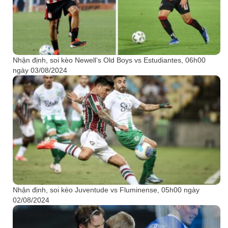
Nhận định, soi kèo Newell’s Old Boys vs Estudiantes, 06h00
ngày 03/08/2024
Nhận định, soi kèo Juventude vs Fluminense, 05h00 ngày
02/08/2024